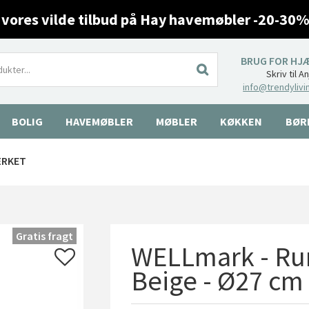
 vores vilde tilbud på Hay havemøbler -20-30%
BRUG FOR HJ
Skriv til A
info@trendylivi
BOLIG
HAVEMØBLER
MØBLER
KØKKEN
BØR
ÆRKET
Gratis fragt
WELLmark - Run
Beige - Ø27 cm