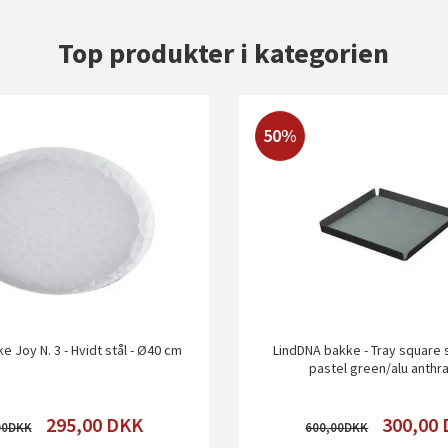
Top produkter i kategorien
50%
ke Joy N. 3 - Hvidt stål - Ø40 cm
LindDNA bakke - Tray square 
pastel green/alu anthra
295,00
DKK
300,00
00
600,00