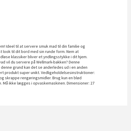
em! Ideel til at servere smuk mad til din familie og
st look til dit bord med sin runde form. Nem at
øse klassiker bliver et yndlingsstykke i dit hjem.
Hvad vil du servere på Wellmark-bakken? Denne
f denne grund kan det se anderledes ud i en anden
ert produkt super unikt. Vedligeholdelsesinstruktioner:
 og skrappe rengøringsmidler. Brug kun en blød
re. Må ikke lægges i opvaskemaskinen. Dimensioner: 27