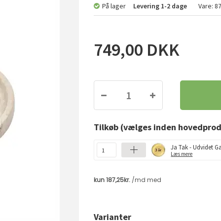
På lager
Levering
1-2 dage
Vare:
8
749,00
DKK
Tilkøb
(vælges inden hovedprod
Ja Tak - Udvidet Ga
Læs mere
Varianter