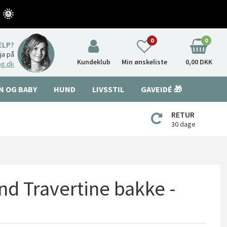
 🌞
0
0
ÆLP?
nja på
Kundeklub
Min ønskeliste
0,00 DKK
ng.dk
N OG BABY
HUND
LIVSSTIL
GAVEIDÉ 🎁
RETUR
30 dage
d Travertine bakke -