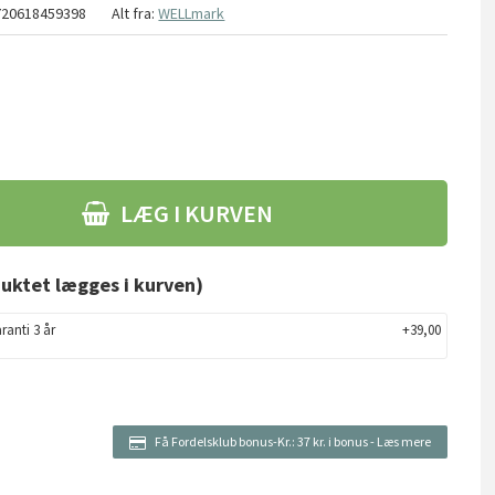
720618459398
Alt fra:
WELLmark
LÆG I KURVEN
uktet lægges i kurven)
ranti 3 år
+39,00
Få Fordelsklub bonus-Kr.:
37 kr. i bonus
-
Læs mere