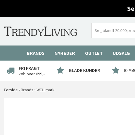
Se
BRANDS
NYHEDER
OUTLET
UDSALG
FRI FRAGT
GLADE KUNDER
E-M
køb over 699,-
Forside
›
Brands
›
WELLmark