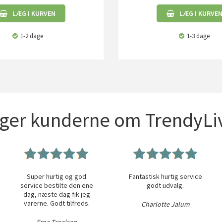
LÆG I KURVEN
LÆG I KURVE
1-2 dage
1-3 dage
iger kunderne om TrendyLiv
Super hurtig og god
Fantastisk hurtig service
service bestilte den ene
godt udvalg.
dag, næste dag fik jeg
varerne. Godt tilfreds.
Charlotte Jalum
Erna Troelsen