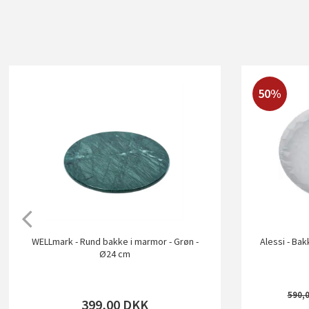
50%
WELLmark - Rund bakke i marmor - Grøn -
Alessi - Bak
Ø24 cm
590,
399,00
DKK