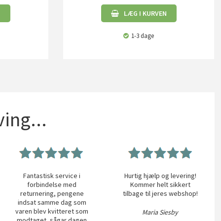
N
LÆG I KURVEN
1-3 dage
ing...
Fantastisk service i
Hurtig hjælp og levering!
forbindelse med
Kommer helt sikkert
returnering, pengene
tilbage til jeres webshop!
indsat samme dag som
varen blev kvitteret som
Maria Siesby
modtaget, sågar dagen