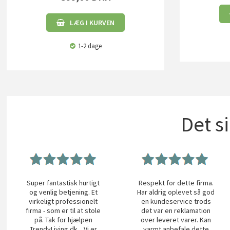
LÆG I KURVEN
1-2 dage
Det s
Super fantastisk hurtigt
Respekt for dette firma.
og venlig betjening. Et
Har aldrig oplevet så god
virkeligt professionelt
en kundeservice trods
firma - som er til at stole
det var en reklamation
på. Tak for hjælpen
over leveret varer. Kan
TrendyLiving.dk... Vi er
varmt anbefale dette