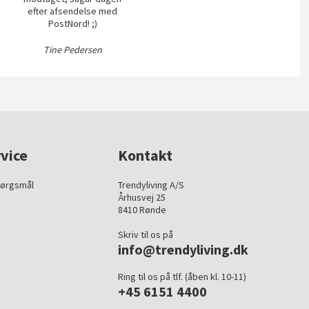
efter afsendelse med
PostNord! ;)
Tine Pedersen
vice
Kontakt
pørgsmål
Trendyliving A/S
Århusvej 25
8410 Rønde
Skriv til os på
info@trendyliving.dk
Ring til os på tlf. (åben kl. 10-11)
+45 6151 4400