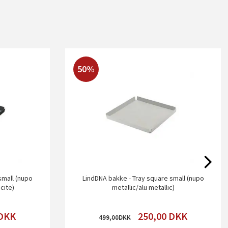
50%
small (nupo
LindDNA bakke - Tray square small (nupo
cite)
metallic/alu metallic)
DKK
250,00
DKK
499,00