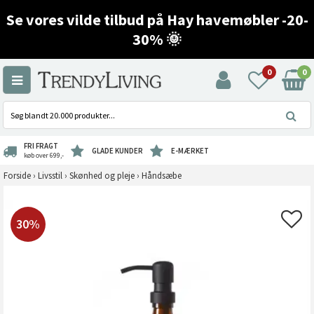
Se vores vilde tilbud på Hay havemøbler -20-
30% 🌞
0
0
FRI FRAGT
GLADE KUNDER
E-MÆRKET
køb over 699,-
Forside
›
Livsstil
›
Skønhed og pleje
›
Håndsæbe
30%