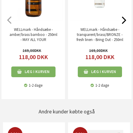
WELLmark - Håndsæbe -
WELLmark - Håndsæbe -
amber/brass bamboo - 250ml
transparent/brass/BRONZE -
- MAY ALL YOUR
fresh linen - Bring Out - 250ml
169,00
169,00
118,00
DKK
118,00
DKK
LÆG I KURVEN
LÆG I KURVEN
1-2 dage
1-2 dage
Andre kunder købte også