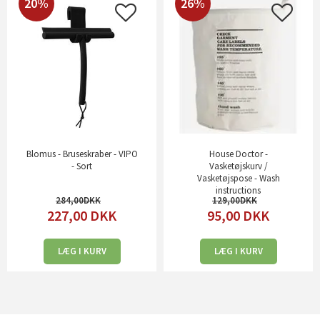
20%
26%
Blomus - Bruseskraber - VIPO
House Doctor -
- Sort
Vasketøjskurv /
Vasketøjspose - Wash
instructions
284,00
129,00
227,00
DKK
95,00
DKK
LÆG I KURV
LÆG I KURV