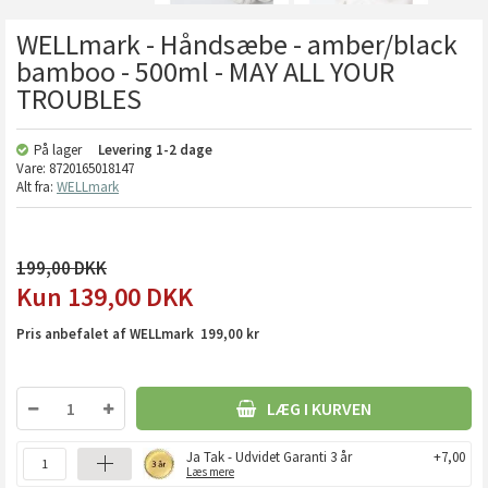
WELLmark - Håndsæbe - amber/black
bamboo - 500ml - MAY ALL YOUR
TROUBLES
På lager
Levering
1-2 dage
Vare:
8720165018147
Alt fra:
WELLmark
199,00
139,00
DKK
Pris anbefalet af WELLmark 199,00 kr
LÆG I KURVEN
Ja Tak - Udvidet Garanti 3 år
+7,00
Læs mere