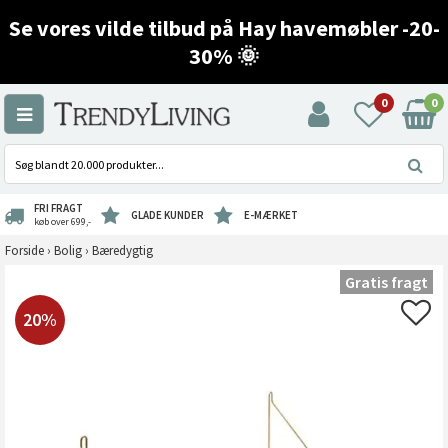
Se vores vilde tilbud på Hay havemøbler -20-
30% 🌞
0
0
FRI FRAGT
GLADE KUNDER
E-MÆRKET
køb over 699,-
Forside
›
Bolig
›
Bæredygtig
Gratis fragt
20%