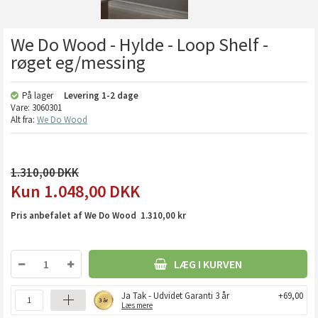
We Do Wood - Hylde - Loop Shelf -
røget eg/messing
På lager
Levering
1-2 dage
Vare:
3060301
Alt fra:
We Do Wood
1.310,00
1.048,00
DKK
Pris anbefalet af We Do Wood 1.310,00 kr
LÆG I KURVEN
Ja Tak - Udvidet Garanti 3 år
+69,00
Læs mere