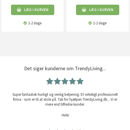
LÆG I KURVEN
LÆG I KURVEN
1-2 dage
1-2 dage
Det siger kunderne om TrendyLiving...
Super fantastisk hurtigt og venlig betjening. Et virkeligt professionelt
firma - som er til at stole på. Tak for hjælpen TrendyLiving.dk... Vi er
mere end tilfredse kunder.
Helle