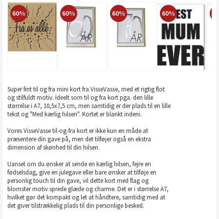
60%
60%
60%
60%
6
Super fint til og fra mini kort fra VisseVasse, med et rigtig flot
og stilfuldt motiv. Ideelt som til og fra kort pga. den lille
størrelse i A7, 10,5x7,5 cm, men samtidig er der plads til en lille
tekst og "Med kærlig hilsen". Kortet er blankt indeni.
Vores VisseVasse til-og-fra kort er ikke kun en måde at
præsentere din gave på, men det tilføjer også en ekstra
dimension af skønhed til din hilsen.
Uanset om du ønsker at sende en kærlig hilsen, fejre en
fødselsdag, give en julegave eller bare ønsker at tilføje en
personlig touch til din gave, vil dette kort med flag og
blomster motiv sprede glæde og charme. Det er i størrelse A7,
hvilket gør det kompakt og let at håndtere, samtidig med at
det giver tilstrækkelig plads til din personlige besked.