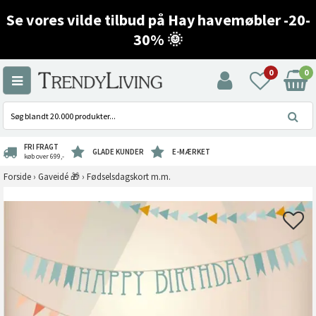
Se vores vilde tilbud på Hay havemøbler -20-
30% 🌞
0
0
FRI FRAGT
GLADE KUNDER
E-MÆRKET
køb over 699,-
Forside
›
Gaveidé 🎁
›
Fødselsdagskort m.m.