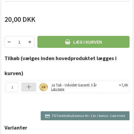
20,00
DKK
LÆG I KURVEN
Tilkøb
(vælges inden hovedproduktet lægges i
kurven)
Ja Tak - Udvidet Garanti 3 år
+7,00
Læs mere
Få Fordelsklub bonus-Kr.:
1 kr. i bonus
-
Læs mere
Varianter