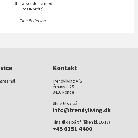
efter afsendelse med
PostNord! ;)
Tine Pedersen
vice
Kontakt
pørgsmål
Trendyliving A/S
Århusvej 25
8410 Rønde
Skriv til os på
info@trendyliving.dk
Ring til os på tlf. (åben kl. 10-11)
+45 6151 4400