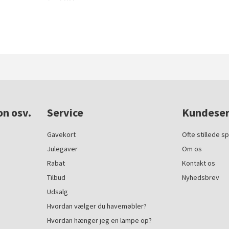
on osv.
Service
Kundeser
Gavekort
Ofte stillede s
Julegaver
Om os
Rabat
Kontakt os
Tilbud
Nyhedsbrev
Udsalg
Hvordan vælger du havemøbler?
Hvordan hænger jeg en lampe op?