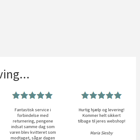
ing...
Fantastisk service i
Hurtig hjælp og levering!
forbindelse med
Kommer helt sikkert
returnering, pengene
tilbage til jeres webshop!
indsat samme dag som
varen blev kvitteret som
Maria Siesby
modtaget, sågar dagen