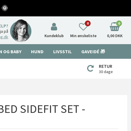
 🌞
0
0
ÆLP?
nja på
Kundeklub
Min ønskeliste
0,00 DKK
ng.dk
N OG BABY
HUND
LIVSSTIL
GAVEIDÉ 🎁
RETUR
30 dage
BED SIDEFIT SET -