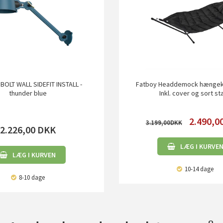
 BOLT WALL SIDEFIT INSTALL -
Fatboy Headdemock hængekøj
thunder blue
Inkl. cover og sort st
2.490,0
3.199,00
2.226,00
DKK
LÆG I KURVE
LÆG I KURVEN
10-14 dage
8-10 dage