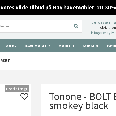
 vores vilde tilbud på Hay havemøbler -20-30%
BRUG FOR HJ
Skriv til A
info@trendylivi
BOLIG
HAVEMØBLER
MØBLER
KØKKEN
BØR
ÆRKET
Gratis fragt
Tonone - BOLT 
smokey black