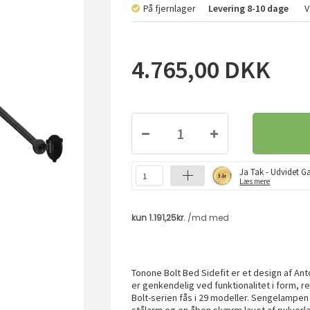
På fjernlager
Levering
8-10 dage
V
4.765,00
DKK
Ja Tak - Udvidet Ga
Læs mere
Tonone Bolt Bed Sidefit er et design af An
er genkendelig ved funktionalitet i form, r
Bolt-serien fås i 29 modeller. Sengelampe