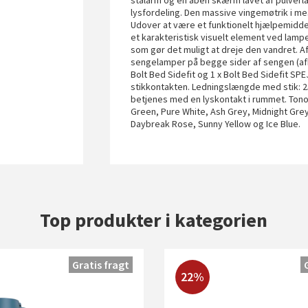
stålarm og en åben skærm lavet af pulverl
lysfordeling. Den massive vingemøtrik i me
Udover at være et funktionelt hjælpemidde
et karakteristisk visuelt element ved la
som gør det muligt at dreje den vandret. A
sengelamper på begge sider af sengen (afbr
Bolt Bed Sidefit og 1 x Bolt Bed Sidefit SP
stikkontakten. Ledningslængde med stik: 250
betjenes med en lyskontakt i rummet. Tonon
Green, Pure White, Ash Grey, Midnight Grey
Daybreak Rose, Sunny Yellow og Ice Blue.
Top produkter i kategorien
Gratis fragt
22%