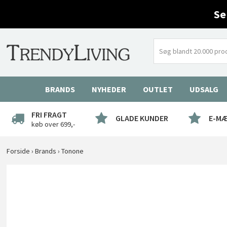
Se
BRANDS
NYHEDER
OUTLET
UDSALG
FRI FRAGT
GLADE KUNDER
E-M
køb over 699,-
Forside
›
Brands
›
Tonone