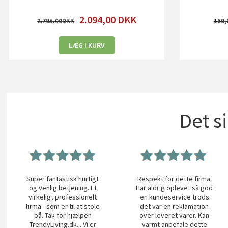
2.094,00
DKK
2.795,00
169,
LÆG I KURV
Det s
Super fantastisk hurtigt
Respekt for dette firma.
og venlig betjening. Et
Har aldrig oplevet så god
virkeligt professionelt
en kundeservice trods
firma - som er til at stole
det var en reklamation
på. Tak for hjælpen
over leveret varer. Kan
TrendyLiving.dk... Vi er
varmt anbefale dette