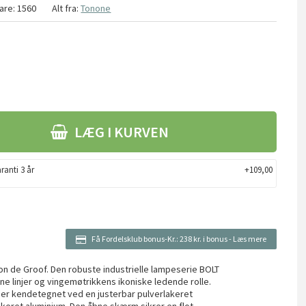
are:
1560
Alt fra:
Tonone
LÆG I KURVEN
ranti 3 år
+109,00
Få Fordelsklub bonus-Kr.:
238 kr. i bonus
-
Læs mere
ton de Groof. Den robuste industrielle lampeserie BOLT
ene linjer og vingemøtrikkens ikoniske ledende rolle.
n er kendetegnet ved en justerbar pulverlakeret