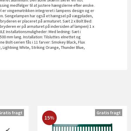
akeret aluminium. Den åbne skærm sikrer en flot
ssing medfølger til at justere hængslerne efter ønske.
l er vingemøtrikken integreret i lampens design og er
mpen. Sengelampen har også et hængsel på vægpladen,
fbryderen er placeret på armaturet. Sæt 2 x Bolt Bed:
yderen er på armaturet på indersiden af ​​lampen) 1 x
EJLE Installationsmuligheder: Med ledning: Sæt i
0 mm lang. Installation: Tilsluttes elnettet og
e Bolt-serien fås i 11 farver: Smokey Black, Flux
, Lightning White, Striking Orange, Thunder Blue,
Gratis fragt
Gratis fragt
15%