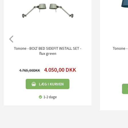
Tonone - BOLT BED SIDEFIT INSTALL SET -
Tonone -
flux green
4.050,00
DKK
4.765,00
LÆG I KURVEN
1-2 dage