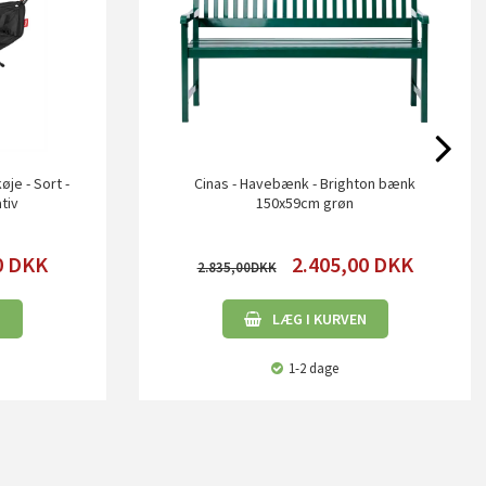
e - Sort -
Cinas - Havebænk - Brighton bænk
ativ
150x59cm grøn
0
DKK
2.405,00
DKK
2.835,00
N
LÆG I KURVEN
1-2 dage