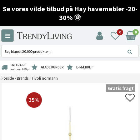
Se vores vilde tilbud på Hay havemøbler -20-
30% 🌞
0
0
FRI FRAGT
GLADE KUNDER
E-MÆRKET
køb over 699,-
Forside
›
Brands
›
Tivoli normann
Gratis fragt
35%