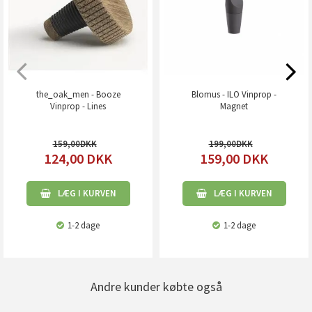
the_oak_men - Booze
Blomus - ILO Vinprop -
Vinprop - Lines
Magnet
159,00
199,00
124,00
DKK
159,00
DKK
LÆG I KURVEN
LÆG I KURVEN
1-2 dage
1-2 dage
Andre kunder købte også