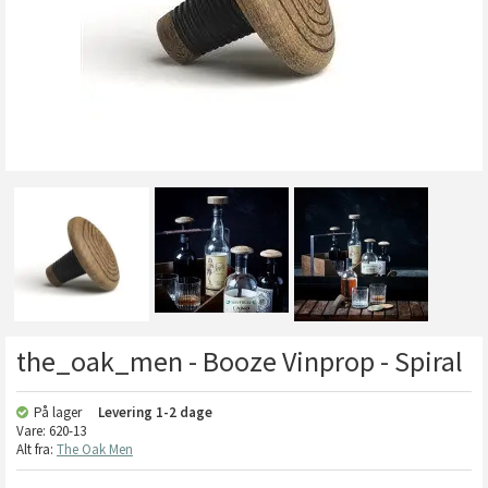
the_oak_men - Booze Vinprop - Spiral
På lager
Levering
1-2 dage
Vare:
620-13
Alt fra:
The Oak Men