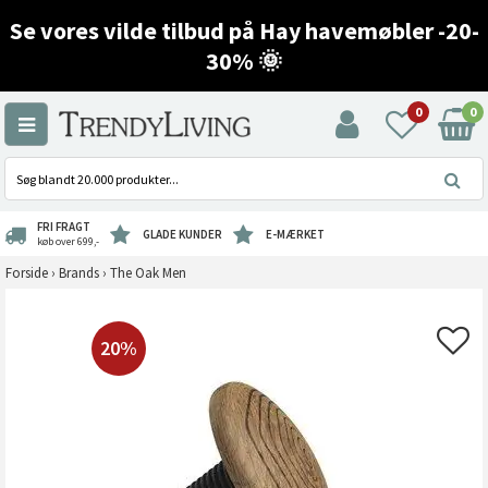
Se vores vilde tilbud på Hay havemøbler -20-
30% 🌞
0
0
FRI FRAGT
GLADE KUNDER
E-MÆRKET
køb over 699,-
Forside
›
Brands
›
The Oak Men
20%