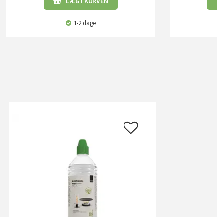
LÆG I KURVEN
1-2 dage