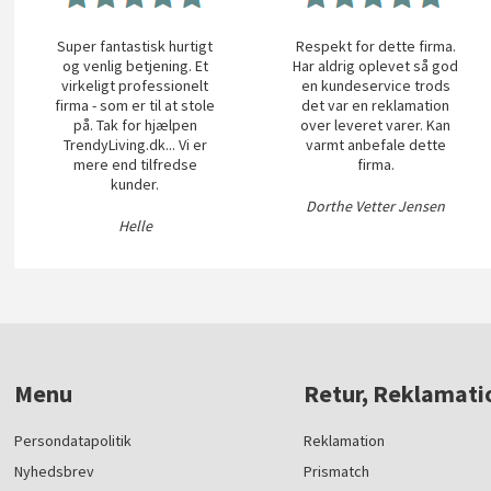
Super fantastisk hurtigt
Respekt for dette firma.
og venlig betjening. Et
Har aldrig oplevet så god
virkeligt professionelt
en kundeservice trods
firma - som er til at stole
det var en reklamation
på. Tak for hjælpen
over leveret varer. Kan
TrendyLiving.dk... Vi er
varmt anbefale dette
mere end tilfredse
firma.
kunder.
Dorthe Vetter Jensen
Helle
Menu
Retur, Reklamati
Persondatapolitik
Reklamation
Nyhedsbrev
Prismatch