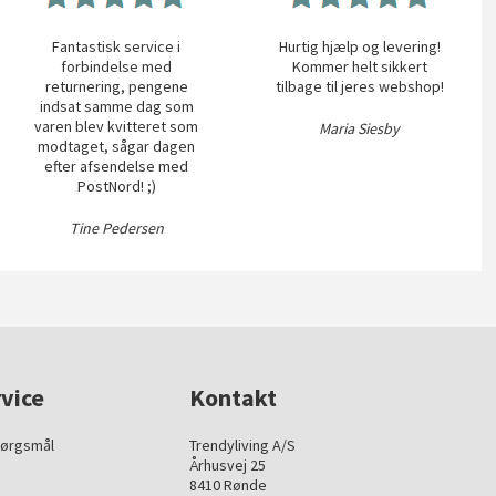
Fantastisk service i
Hurtig hjælp og levering!
forbindelse med
Kommer helt sikkert
returnering, pengene
tilbage til jeres webshop!
indsat samme dag som
varen blev kvitteret som
Maria Siesby
modtaget, sågar dagen
efter afsendelse med
PostNord! ;)
Tine Pedersen
vice
Kontakt
pørgsmål
Trendyliving A/S
Århusvej 25
8410 Rønde