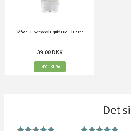
Höfats - Bioethanol Liquid Fuel 1l Bottle
39,00
DKK
LÆG I KURV
Det s