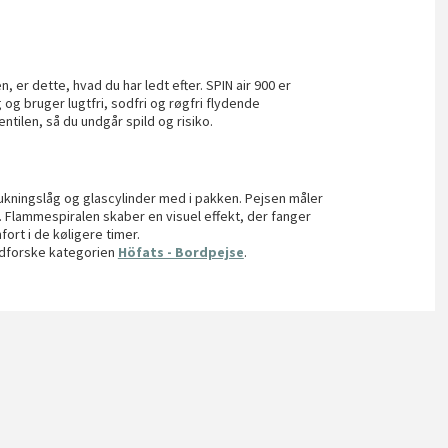
, er dette, hvad du har ledt efter. SPIN air 900 er
g og bruger lugtfri, sodfri og røgfri flydende
ntilen, så du undgår spild og risiko.
lukningslåg og glascylinder med i pakken. Pejsen måler
. Flammespiralen skaber en visuel effekt, der fanger
ort i de køligere timer.
 udforske kategorien
Höfats - Bordpejse
.