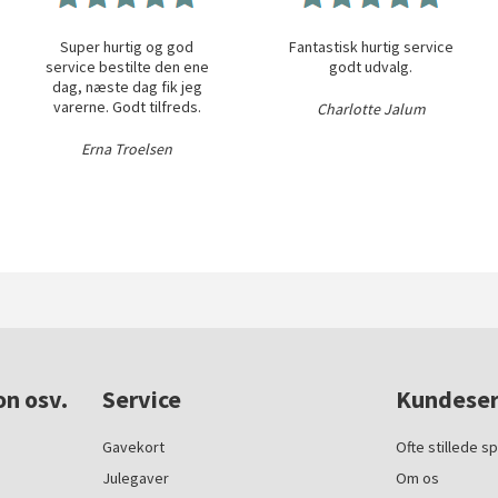
Super hurtig og god
Fantastisk hurtig service
service bestilte den ene
godt udvalg.
dag, næste dag fik jeg
varerne. Godt tilfreds.
Charlotte Jalum
Erna Troelsen
on osv.
Service
Kundeser
Gavekort
Ofte stillede s
Julegaver
Om os