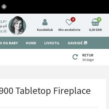
 🌞
0
0
ÆLP?
nja på
Kundeklub
Min ønskeliste
0,00 DKK
ng.dk
N OG BABY
HUND
LIVSSTIL
GAVEIDÉ 🎁
RETUR
30 dage
 900 Tabletop Fireplace