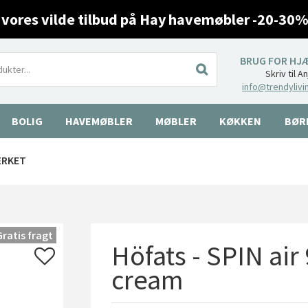
 vores vilde tilbud på Hay havemøbler -20-30%
BRUG FOR HJ
Skriv til A
info@trendylivi
BOLIG
HAVEMØBLER
MØBLER
KØKKEN
BØR
ÆRKET
Gratis fragt
Höfats - SPIN air
cream