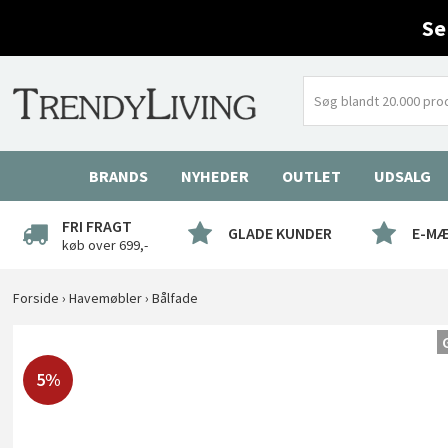
Se
BRANDS
NYHEDER
OUTLET
UDSALG
FRI FRAGT
GLADE KUNDER
E-M
køb over 699,-
Forside
›
Havemøbler
›
Bålfade
5%