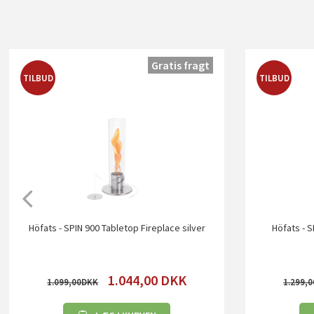
Gratis fragt
TILBUD
TILBUD
Höfats - SPIN 900 Tabletop Fireplace silver
Höfats - S
1.044,00
DKK
1.099,00
1.299,0