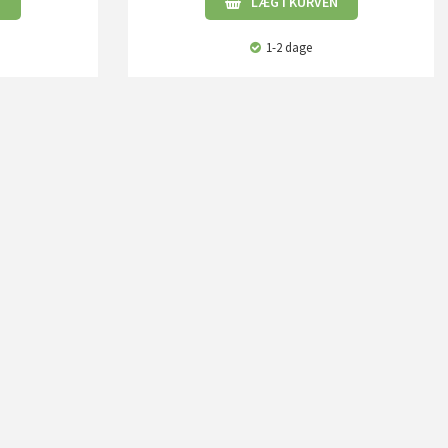
N
LÆG I KURVEN
1-2 dage