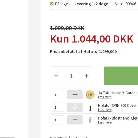
På lager
Levering
1-2 dage
Vare:
00906
1.099,00
1.044,00
DKK
Pris anbefalet af Höfats 1.099,00 kr
Ja Tak - Udvidet Garanti
Læs mere
Höfats - SPIN 900 Cover
Læs mere
Höfats - Bioethanol Liqui
Læs mere