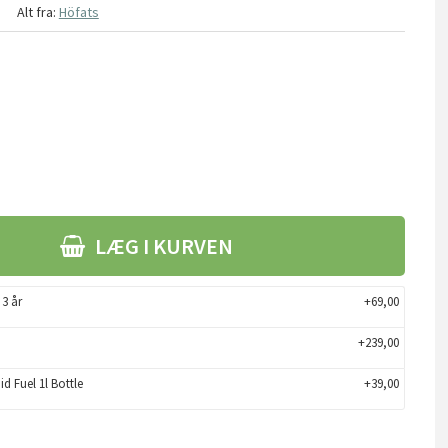
Alt fra:
Höfats
LÆG I KURVEN
 3 år
+69,00
+239,00
d Fuel 1l Bottle
+39,00