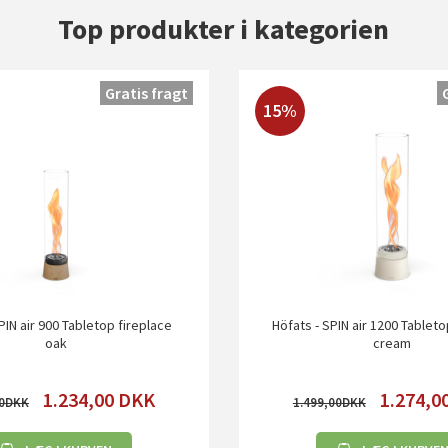
Top produkter i kategorien
Gratis fragt
15%
PIN air 900 Tabletop fireplace
Höfats - SPIN air 1200 Tablet
oak
cream
1.234,00
DKK
1.274,0
0
1.499,00