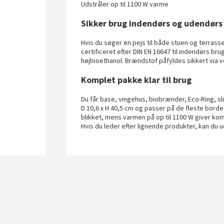
Udstråler op til 1100 W varme
Sikker brug indendørs og udendørs
Hvis du søger en pejs til både stuen og terrassen
certificeret efter DIN EN 16647 til indendørs bru
højbioethanol. Brændstof påfyldes sikkert via ve
Komplet pakke klar til brug
Du får base, vingehus, biobrænder, Eco-Ring, s
D 10,6 x H 40,5 cm og passer på de fleste borde
blikket, mens varmen på op til 1100 W giver komf
Hvis du leder efter lignende produkter, kan du