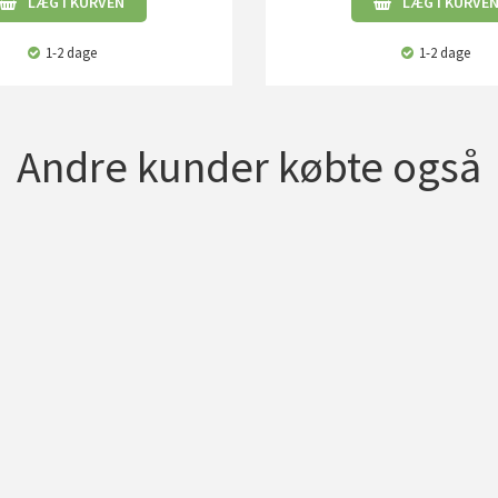
LÆG I KURVEN
LÆG I KURVE
1-2 dage
1-2 dage
Andre kunder købte også