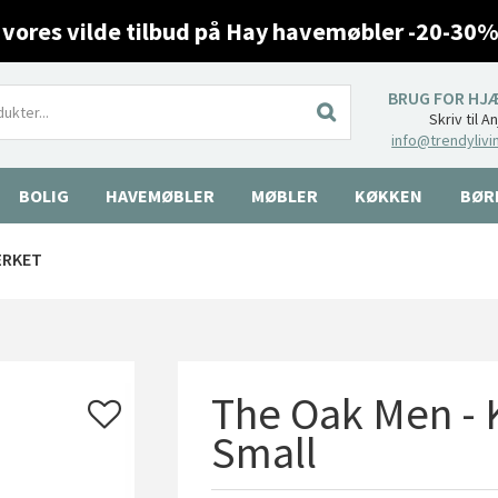
 vores vilde tilbud på Hay havemøbler -20-30%
BRUG FOR HJ
Skriv til A
info@trendylivi
BOLIG
HAVEMØBLER
MØBLER
KØKKEN
BØR
ÆRKET
The Oak Men - K
Small