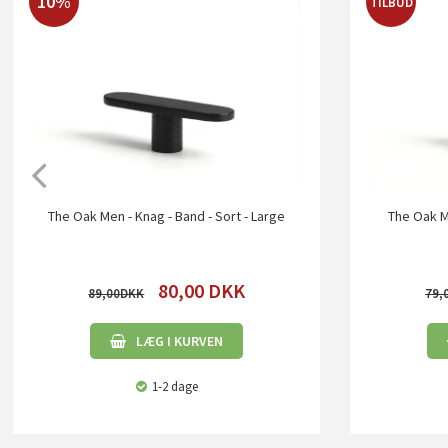
10%
TILBUD
The Oak Men - Knag - Band - Sort - Large
The Oak Me
80,00
DKK
89,00
79,
LÆG I KURVEN
1-2 dage