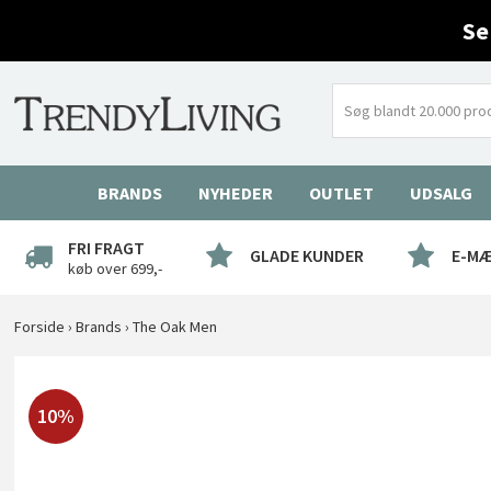
Se
BRANDS
NYHEDER
OUTLET
UDSALG
FRI FRAGT
GLADE KUNDER
E-M
køb over 699,-
Forside
›
Brands
›
The Oak Men
10%