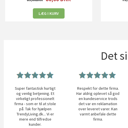
LÆG I KURV
Det s
Super fantastisk hurtigt
Respekt for dette firma.
og venlig betjening. Et
Har aldrig oplevet så god
virkeligt professionelt
en kundeservice trods
firma - som er til at stole
det var en reklamation
på. Tak for hjælpen
over leveret varer. Kan
TrendyLiving.dk... Vi er
varmt anbefale dette
mere end tilfredse
firma.
kunder.