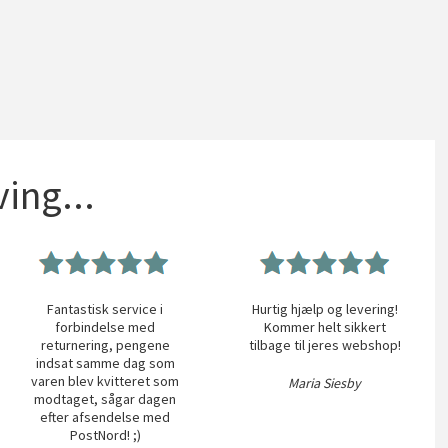
ing...
Fantastisk service i
Hurtig hjælp og levering!
forbindelse med
Kommer helt sikkert
returnering, pengene
tilbage til jeres webshop!
indsat samme dag som
varen blev kvitteret som
Maria Siesby
modtaget, sågar dagen
efter afsendelse med
PostNord! ;)