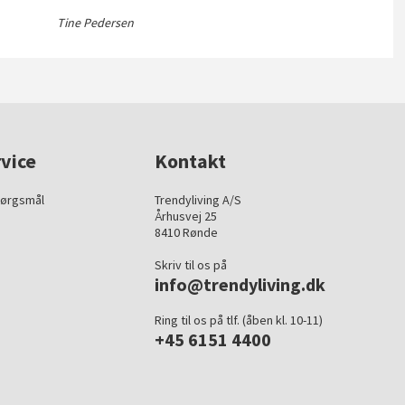
Tine Pedersen
vice
Kontakt
pørgsmål
Trendyliving A/S
Århusvej 25
8410 Rønde
Skriv til os på
info@trendyliving.dk
Ring til os på tlf. (åben kl. 10-11)
+45 6151 4400