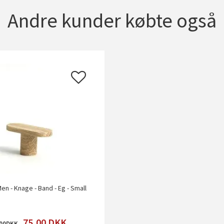
Andre kunder købte også
en - Knage - Band - Eg - Small
75,00
DKK
00