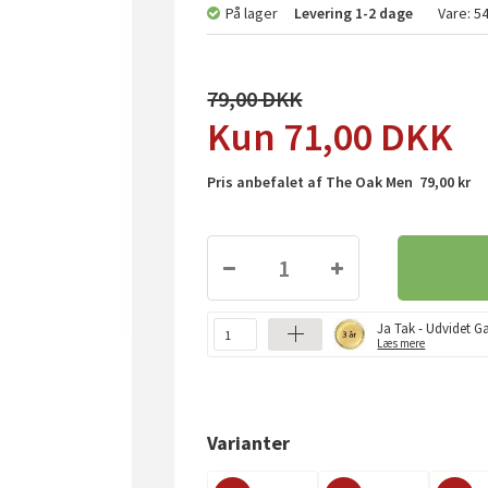
På lager
Levering
1-2 dage
Vare:
5
79,00
71,00
DKK
Pris anbefalet af The Oak Men 79,00 kr
Ja Tak - Udvidet Ga
Læs mere
Varianter