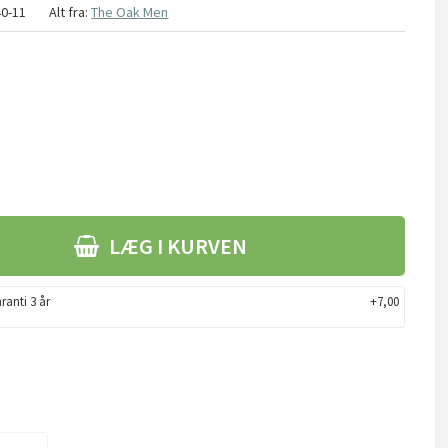
40-11
Alt fra:
The Oak Men
LÆG I KURVEN
ranti 3 år
+7,00