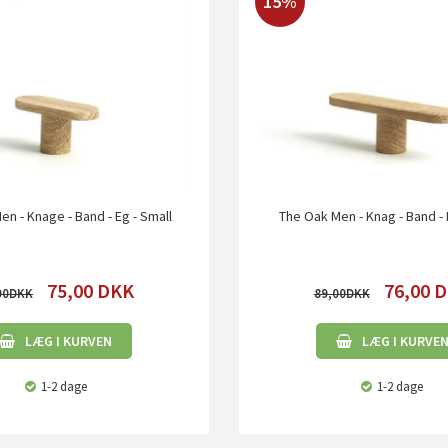
15%
n - Knage - Band - Eg - Small
The Oak Men - Knag - Band - 
75,00
DKK
76,00
D
00
89,00
LÆG I KURVEN
LÆG I KURVE
1-2 dage
1-2 dage