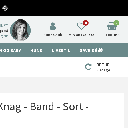
 🌞
0
0
ÆLP?
nja på
Kundeklub
Min ønskeliste
0,00 DKK
ng.dk
N OG BABY
HUND
LIVSSTIL
GAVEIDÉ 🎁
RETUR
30 dage
nag - Band - Sort -