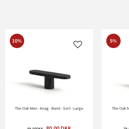
10%
5%
The Oak Men - Knag - Band - Sort - Large
The Oak M
80,00
DKK
89,00
79,