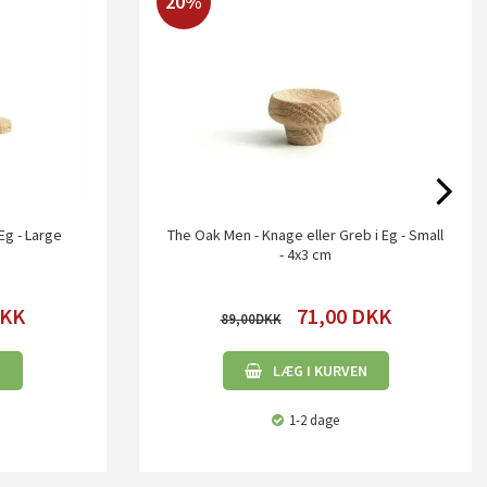
20%
Eg - Large
The Oak Men - Knage eller Greb i Eg - Small
- 4x3 cm
KK
71,00
DKK
89,00
N
LÆG I KURVEN
1-2 dage