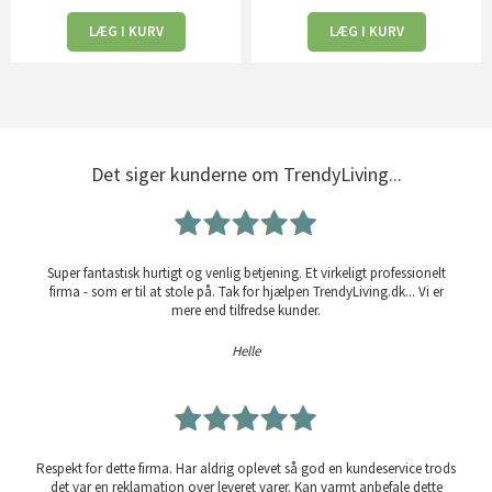
LÆG I KURV
LÆG I KURV
Det siger kunderne om TrendyLiving...
Super fantastisk hurtigt og venlig betjening. Et virkeligt professionelt
firma - som er til at stole på. Tak for hjælpen TrendyLiving.dk... Vi er
mere end tilfredse kunder.
Helle
Respekt for dette firma. Har aldrig oplevet så god en kundeservice trods
det var en reklamation over leveret varer. Kan varmt anbefale dette