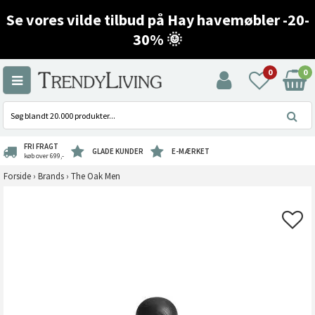
Se vores vilde tilbud på Hay havemøbler -20-
30% 🌞
0
0
FRI FRAGT
GLADE KUNDER
E-MÆRKET
køb over 699,-
Forside
›
Brands
›
The Oak Men