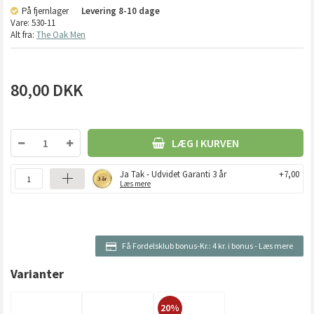
På fjernlager
Levering
8-10 dage
Vare:
530-11
Alt fra:
The Oak Men
80,00
DKK
LÆG I KURVEN
Ja Tak - Udvidet Garanti 3 år
+7,00
Læs mere
Få Fordelsklub bonus-Kr.:
4 kr. i bonus
-
Læs mere
Varianter
20%