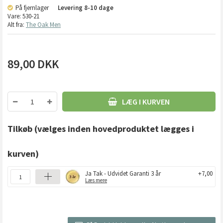
På fjernlager
Levering
8-10 dage
Vare:
530-21
Alt fra:
The Oak Men
89,00
DKK
LÆG I KURVEN
Tilkøb
(vælges inden hovedproduktet lægges i
kurven)
Ja Tak - Udvidet Garanti 3 år
+7,00
Læs mere