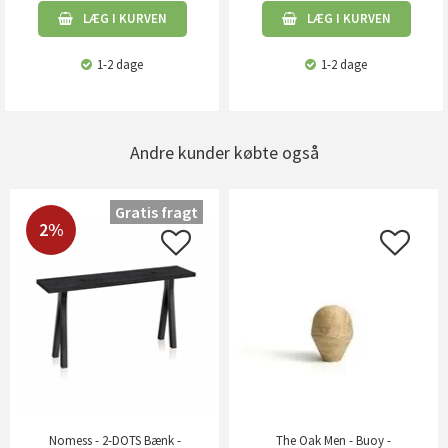
LÆG I KURVEN
LÆG I KURVEN
1-2 dage
1-2 dage
Andre kunder købte også
Gratis fragt
2%
Nomess - 2-DOTS Bænk -
The Oak Men - Buoy -