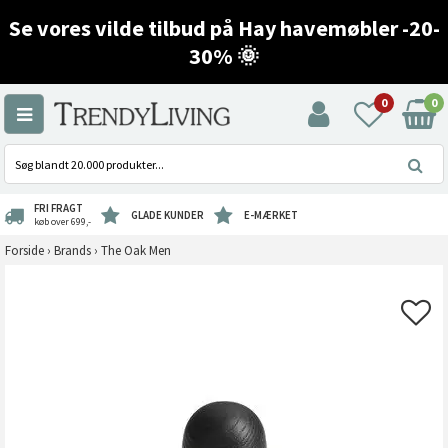
Se vores vilde tilbud på Hay havemøbler -20-
30% 🌞
0
0
FRI FRAGT
GLADE KUNDER
E-MÆRKET
køb over 699,-
Forside
›
Brands
›
The Oak Men