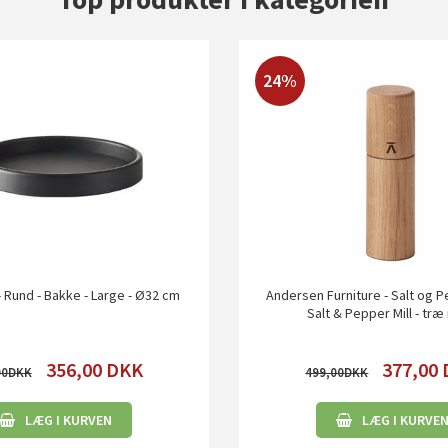
24%
- Rund - Bakke - Large - Ø32 cm
Andersen Furniture - Salt og 
Salt & Pepper Mill - træ
356,00
DKK
377,00
00
499,00
LÆG I KURVEN
LÆG I KURVE