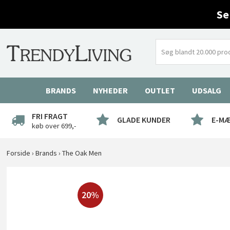
Se
BRANDS
NYHEDER
OUTLET
UDSALG
FRI FRAGT
GLADE KUNDER
E-M
køb over 699,-
Forside
›
Brands
›
The Oak Men
20%