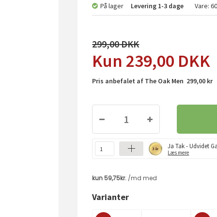
På lager
Levering
1-3 dage
Vare:
6
299,00
239,00
DKK
Pris anbefalet af The Oak Men 299,00 kr
Ja Tak - Udvidet Ga
Læs mere
Varianter