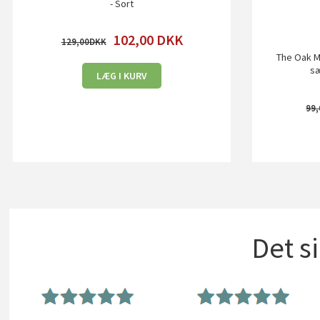
- Sort
102,00
DKK
129,00
The Oak M
sæ
LÆG I KURV
99,
Det s