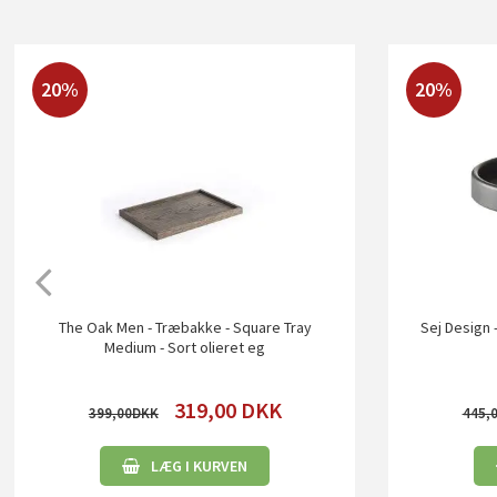
20%
20%
The Oak Men - Træbakke - Square Tray
Sej Design 
Medium - Sort olieret eg
319,00
DKK
399,00
445,
LÆG I KURVEN