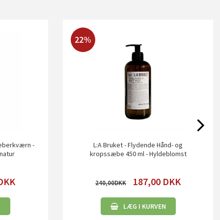
22%
Peberkværn -
L:A Bruket - Flydende Hånd- og
 natur
kropssæbe 450 ml - Hyldeblomst
DKK
187,00
DKK
240,00
N
LÆG I KURVEN