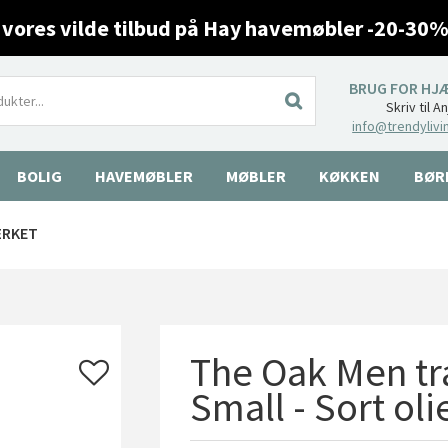
 vores vilde tilbud på Hay havemøbler -20-30%
BRUG FOR HJ
Skriv til A
info@trendylivi
BOLIG
HAVEMØBLER
MØBLER
KØKKEN
BØR
ÆRKET
The Oak Men tr
Small - Sort oli