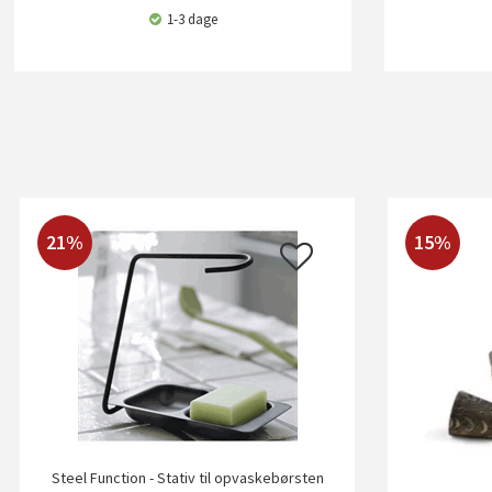
1-3 dage
21%
15%
Steel Function - Stativ til opvaskebørsten