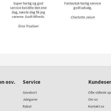
Super hurtig og god
Fantastisk hurtig service
service bestilte den ene
godt udvalg.
dag, næste dag fik jeg
varerne. Godt tilfreds.
Charlotte Jalum
Erna Troelsen
on osv.
Service
Kundeser
Gavekort
Ofte stillede s
Julegaver
Om os
Rabat
Kontakt os