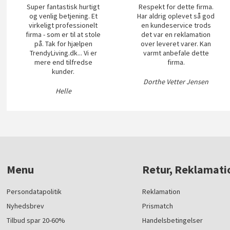
Super fantastisk hurtigt
Respekt for dette firma.
og venlig betjening. Et
Har aldrig oplevet så god
virkeligt professionelt
en kundeservice trods
firma - som er til at stole
det var en reklamation
på. Tak for hjælpen
over leveret varer. Kan
TrendyLiving.dk... Vi er
varmt anbefale dette
mere end tilfredse
firma.
kunder.
Dorthe Vetter Jensen
Helle
Menu
Retur, Reklamati
Persondatapolitik
Reklamation
Nyhedsbrev
Prismatch
Tilbud spar 20-60%
Handelsbetingelser