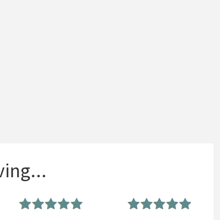
ing...