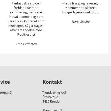
Fantastisk service i
Hurtig hjælp og levering!
forbindelse med
Kommer helt sikkert
returnering, pengene
tilbage til jeres webshop!
indsat samme dag som
varen blev kvitteret som
Maria Siesby
modtaget, sågar dagen
efter afsendelse med
PostNord! ;)
Tine Pedersen
vice
Kontakt
pørgsmål
Trendyliving A/S
Århusvej 25
8410 Rønde
Skriv til os på