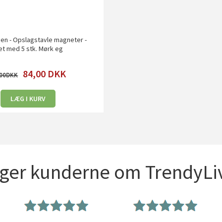
en - Opslagstavle magneter -
t med 5 stk. Mørk eg
84,00
DKK
00
LÆG I KURV
iger kunderne om TrendyLiv