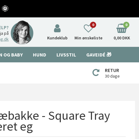
 🌞
0
0
ÆLP?
nja på
Kundeklub
Min ønskeliste
0,00 DKK
ng.dk
N OG BABY
HUND
LIVSSTIL
GAVEIDÉ 🎁
RETUR
30 dage
æbakke - Square Tray
eret eg