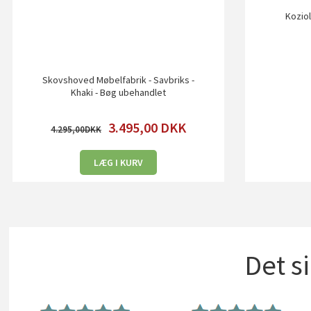
Koziol
Skovshoved Møbelfabrik - Savbriks -
Khaki - Bøg ubehandlet
3.495,00
DKK
4.295,00
LÆG I KURV
Det s