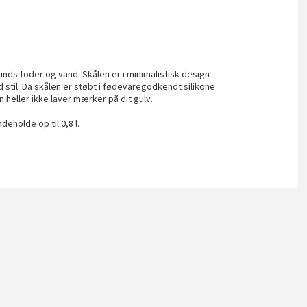
unds foder og vand. Skålen er i minimalistisk design
 stil. Da skålen er støbt i fødevaregodkendt silikone
n heller ikke laver mærker på dit gulv.
ndeholde op til 0,8 l.