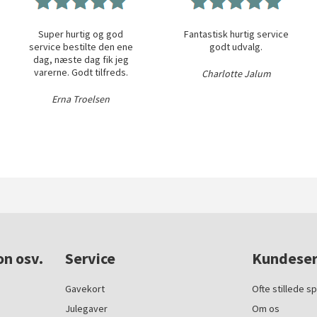
Super hurtig og god
Fantastisk hurtig service
service bestilte den ene
godt udvalg.
dag, næste dag fik jeg
varerne. Godt tilfreds.
Charlotte Jalum
Erna Troelsen
on osv.
Service
Kundeser
Gavekort
Ofte stillede s
Julegaver
Om os