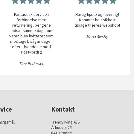
Fantastisk service i
Hurtig hjælp og levering!
forbindelse med
Kommer helt sikkert
returnering, pengene
tilbage til jeres webshop!
indsat samme dag som
varen blev kvitteret som
Maria Siesby
modtaget, sågar dagen
efter afsendelse med
PostNord! ;)
Tine Pedersen
vice
Kontakt
pørgsmål
Trendyliving A/S
Århusvej 25
8410 Rønde