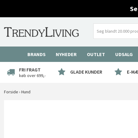
Se
BRANDS
NYHEDER
OUTLET
UDSALG
FRI FRAGT
GLADE KUNDER
E-M
køb over 699,-
Forside
›
Hund