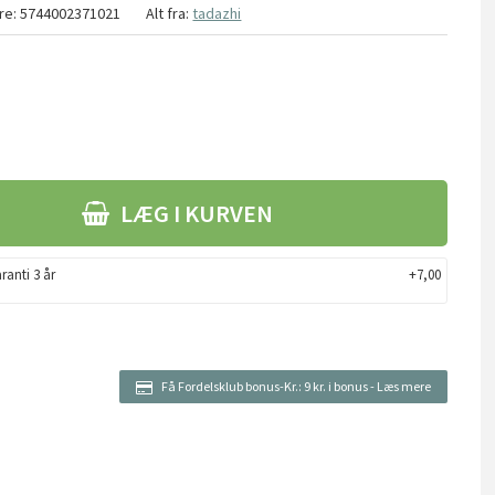
re:
5744002371021
Alt fra:
tadazhi
LÆG I KURVEN
ranti 3 år
+7,00
Få Fordelsklub bonus-Kr.:
9 kr. i bonus
-
Læs mere