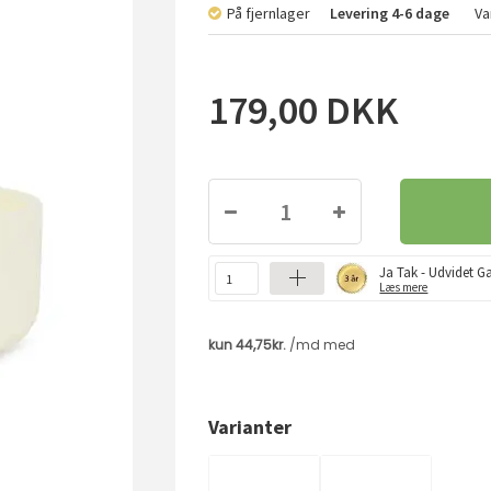
På fjernlager
Levering
4-6 dage
Va
179,00
DKK
Ja Tak - Udvidet Ga
Læs mere
Varianter