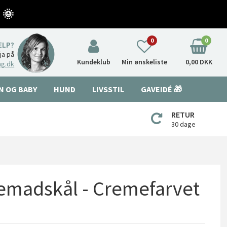
 🌞
0
0
ÆLP?
nja på
Kundeklub
Min ønskeliste
0,00 DKK
ng.dk
N OG BABY
HUND
LIVSSTIL
GAVEIDÉ 🎁
RETUR
30 dage
emadskål - Cremefarvet