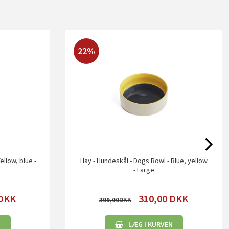
22%
ellow, blue -
Hay - Hundeskål - Dogs Bowl - Blue, yellow
- Large
DKK
310,00
DKK
399,00
N
LÆG I KURVEN