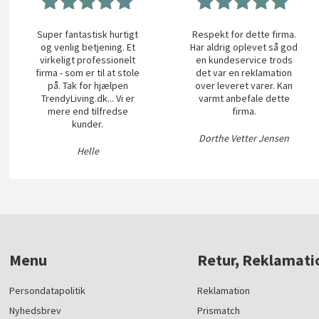
Super fantastisk hurtigt
Respekt for dette firma.
og venlig betjening. Et
Har aldrig oplevet så god
virkeligt professionelt
en kundeservice trods
firma - som er til at stole
det var en reklamation
på. Tak for hjælpen
over leveret varer. Kan
TrendyLiving.dk... Vi er
varmt anbefale dette
mere end tilfredse
firma.
kunder.
Dorthe Vetter Jensen
Helle
Menu
Retur, Reklamati
Persondatapolitik
Reklamation
Nyhedsbrev
Prismatch