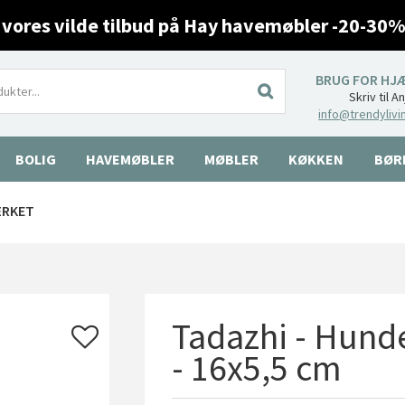
 vores vilde tilbud på Hay havemøbler -20-30%
BRUG FOR HJ
Skriv til A
info@trendylivi
BOLIG
HAVEMØBLER
MØBLER
KØKKEN
BØR
ÆRKET
Tadazhi - Hund
- 16x5,5 cm