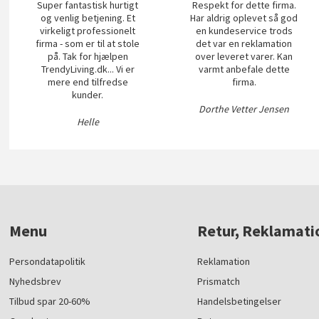
Super fantastisk hurtigt
Respekt for dette firma.
og venlig betjening. Et
Har aldrig oplevet så god
virkeligt professionelt
en kundeservice trods
firma - som er til at stole
det var en reklamation
på. Tak for hjælpen
over leveret varer. Kan
TrendyLiving.dk... Vi er
varmt anbefale dette
mere end tilfredse
firma.
kunder.
Dorthe Vetter Jensen
Helle
Menu
Retur, Reklamati
Persondatapolitik
Reklamation
Nyhedsbrev
Prismatch
Tilbud spar 20-60%
Handelsbetingelser