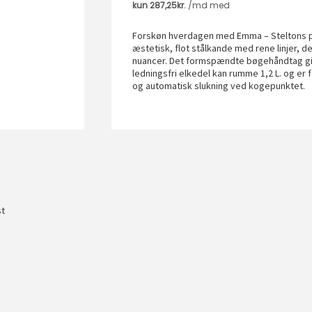
Forskøn hverdagen med Emma – Steltons pr
æstetisk, flot stålkande med rene linjer, d
nuancer. Det formspændte bøgehåndtag give
ledningsfri elkedel kan rumme 1,2 L. og er 
og automatisk slukning ved kogepunktet.
st