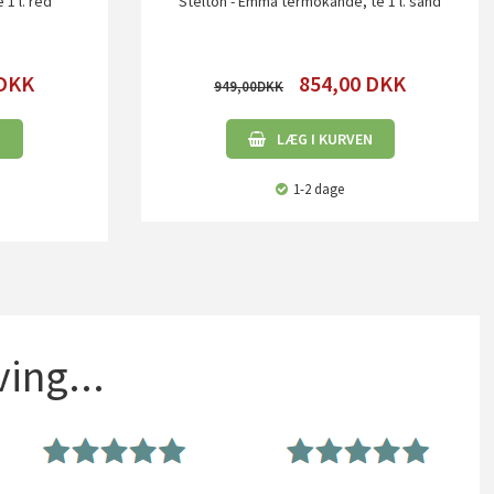
1 l. red
Stelton - Emma termokande, te 1 l. sand
DKK
854,00
DKK
949,00
N
LÆG I KURVEN
1-2 dage
ing...