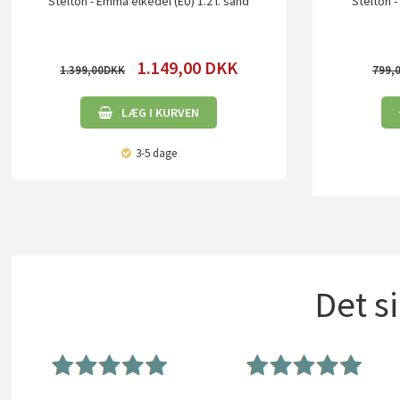
Stelton - Emma elkedel (EU) 1.2 l. sand
Stelton -
1.149,00
DKK
1.399,00
799,
LÆG I KURVEN
3-5 dage
Det s