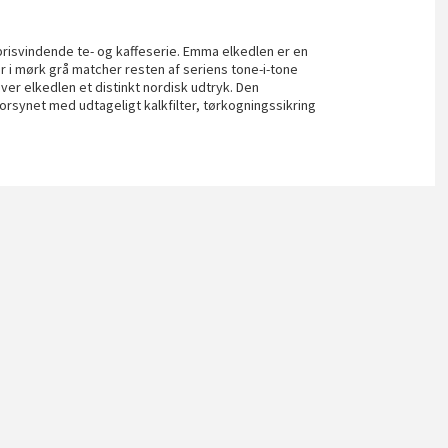
isvindende te- og kaffeserie. Emma elkedlen er en
er i mørk grå matcher resten af seriens tone-i-tone
r elkedlen et distinkt nordisk udtryk. Den
forsynet med udtageligt kalkfilter, tørkogningssikring