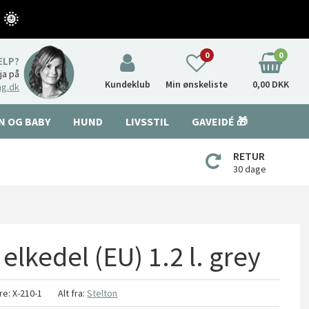
 🌞
0
0
ÆLP?
nja på
Kundeklub
Min ønskeliste
0,00 DKK
ng.dk
N OG BABY
HUND
LIVSSTIL
GAVEIDÉ 🎁
RETUR
30 dage
elkedel (EU) 1.2 l. grey
re:
X-210-1
Alt fra:
Stelton