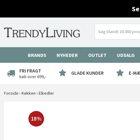
Se
BRANDS
NYHEDER
OUTLET
UDSALG
FRI FRAGT
GLADE KUNDER
E-M
køb over 699,-
Forside
›
Køkken
›
Elkedler
18%