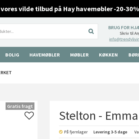
 vores vilde tilbud på Hay havemøbler -20-30%
BRUG FOR HJ
Skriv til A
info@trendylivi
BOLIG
HAVEMØBLER
MØBLER
KØKKEN
BØR
ÆRKET
Gratis fragt
Stelton - Emma 
På fjernlager
Levering
3-5 dage
Va