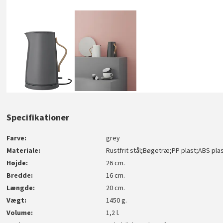
Specifikationer
Farve
grey
Materiale
Rustfrit stål;Bøgetræ;PP plast;ABS pla
Højde
26 cm.
Bredde
16 cm.
Længde
20 cm.
Vægt
1450 g.
Volume
1,2 l.