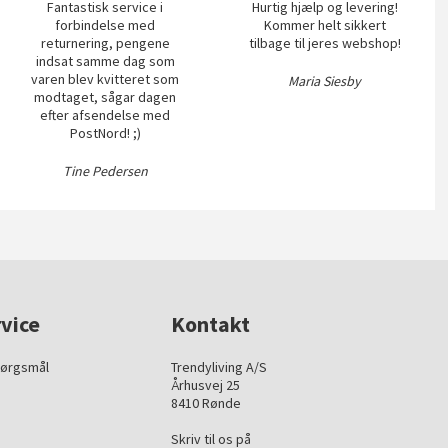
Fantastisk service i
Hurtig hjælp og levering!
forbindelse med
Kommer helt sikkert
returnering, pengene
tilbage til jeres webshop!
indsat samme dag som
varen blev kvitteret som
Maria Siesby
modtaget, sågar dagen
efter afsendelse med
PostNord! ;)
Tine Pedersen
vice
Kontakt
pørgsmål
Trendyliving A/S
Århusvej 25
8410 Rønde
Skriv til os på