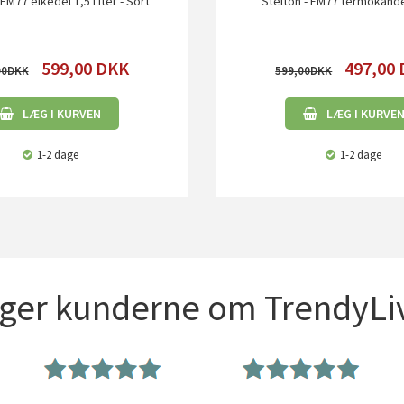
 EM77 elkedel 1,5 Liter - Sort
Stelton - EM77 termokande 
599,00
DKK
497,00
00
599,00
LÆG I KURVEN
LÆG I KURVE
1-2 dage
1-2 dage
iger kunderne om TrendyLiv