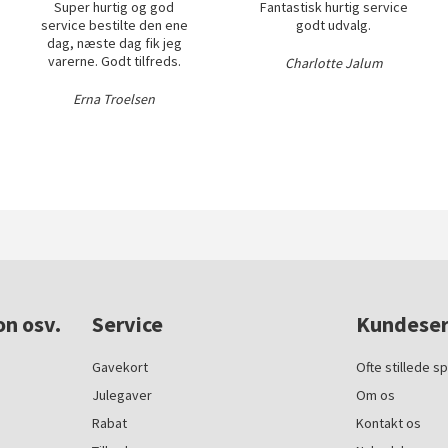
Super hurtig og god
Fantastisk hurtig service
service bestilte den ene
godt udvalg.
dag, næste dag fik jeg
varerne. Godt tilfreds.
Charlotte Jalum
Erna Troelsen
on osv.
Service
Kundeser
Gavekort
Ofte stillede s
Julegaver
Om os
Rabat
Kontakt os