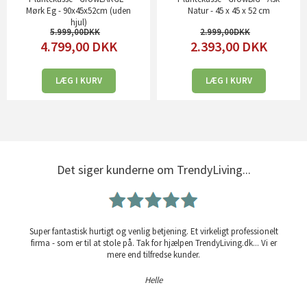
Mørk Eg - 90x45x52cm (uden
Natur - 45 x 45 x 52 cm
hjul)
5.999,00
2.999,00
4.799,00
DKK
2.393,00
DKK
LÆG I KURV
LÆG I KURV
Det siger kunderne om TrendyLiving...
Super fantastisk hurtigt og venlig betjening. Et virkeligt professionelt
firma - som er til at stole på. Tak for hjælpen TrendyLiving.dk... Vi er
mere end tilfredse kunder.
Helle