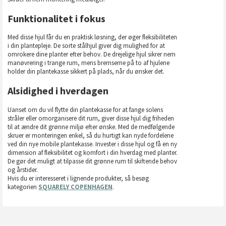
Funktionalitet i fokus
Med disse hjul får du en praktisk løsning, der øger fleksibiliteten
i din plantepleje. De sorte stålhjul giver dig mulighed for at
omrokere dine planter efter behov. De drejelige hjul sikrer nem
manøvrering i trange rum, mens bremserne på to af hjulene
holder din plantekasse sikkert på plads, når du ønsker det.
Alsidighed i hverdagen
Uanset om du vil flytte din plantekasse for at fange solens
stråler eller omorganisere dit rum, giver disse hjul dig friheden
til at ændre dit grønne miljø efter ønske. Med de medfølgende
skruer er monteringen enkel, så du hurtigt kan nyde fordelene
ved din nye mobile plantekasse. Invester i disse hjul og få en ny
dimension af fleksibilitet og komfort i din hverdag med planter.
De gør det muligt at tilpasse dit grønne rum til skiftende behov
og årstider.
Hvis du er interesseret i lignende produkter, så besøg
kategorien
SQUARELY COPENHAGEN
.