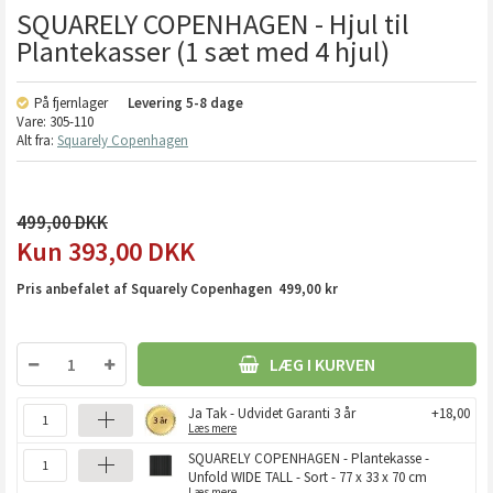
SQUARELY COPENHAGEN - Hjul til
Plantekasser (1 sæt med 4 hjul)
På fjernlager
Levering
5-8 dage
Vare:
305-110
Alt fra:
Squarely Copenhagen
499,00
393,00
DKK
Pris anbefalet af Squarely Copenhagen 499,00 kr
LÆG I KURVEN
Ja Tak - Udvidet Garanti 3 år
+18,00
Læs mere
SQUARELY COPENHAGEN - Plantekasse -
Unfold WIDE TALL - Sort - 77 x 33 x 70 cm
Læs mere