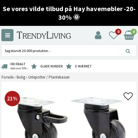
Se vores vilde tilbud på Hay havemøbler -20-
30% 🌞
0
0
FRI FRAGT
GLADE KUNDER
E-MÆRKET
køb over 699,-
Forside
›
Bolig
›
Urtepotter / Plantekasser
21%