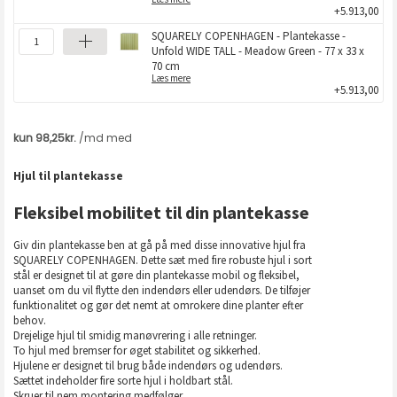
+5.913,00
SQUARELY COPENHAGEN - Plantekasse -
Unfold WIDE TALL - Meadow Green - 77 x 33 x
70 cm
Læs mere
+5.913,00
Hjul til plantekasse
Fleksibel mobilitet til din plantekasse
Giv din plantekasse ben at gå på med disse innovative hjul fra
SQUARELY COPENHAGEN. Dette sæt med fire robuste hjul i sort
stål er designet til at gøre din plantekasse mobil og fleksibel,
uanset om du vil flytte den indendørs eller udendørs. De tilføjer
funktionalitet og gør det nemt at omrokere dine planter efter
behov.
Drejelige hjul til smidig manøvrering i alle retninger.
To hjul med bremser for øget stabilitet og sikkerhed.
Hjulene er designet til brug både indendørs og udendørs.
Sættet indeholder fire sorte hjul i holdbart stål.
Skruer til nem montering medfølger.