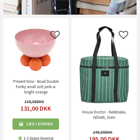
Present time - Bowl Double
Funky small soft pink w.
bright orange
138,00
131,00
DKK
House Doctor - Køletaske,
HDSatt, Grøn
LÆG I KURVEN
249,00
195,00
DKK
1-2 dages levering