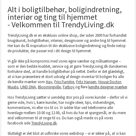
Alt i boligtilbehør, boligindretning,
interiør og ting til hjemmet
- Velkommen til TrendyLiving.dk
TrendyLiving.dk er en eksklusiv online shop, der siden 2009 har forhandlet
brugskunst, boligtilbehør, interiør, designvarer og andre ting til hjemmet.
Her kan du få inspiration til din eksklusive boligindretning og finde netop
de produkter, der passer ind i dit design til hjemmet.
Vi går ikke på kompromis med vores egne værdier og målsætninger –
som er den bedste kvalitet, service og at gøre TrendyLiving.dk danskernes
fortrukne sted, at handle boligtilbehør på nettet. Derfor er det glædeligt,
at vi kan præsentere et stort udvalg af design inventar til boligen fra alle
de kendte mærker som
Hay
,
Friis Furnitre
,
Fritz Hansen
,
House Doctor
,
Muubs
,
LIND DNA
,
Bloomingville
,
Fatboy
og flere
kendte designer mærker
.
Hos TrendyLiving sætter vi uendelig stor pris på vores kunder – derfor vil vi
gerne vide, hvis I, kære kunder, har nogle ideer, tips, indvendinger,
kommentarer, ris eller ros til os. Vi sidder klar ved telefonerne alle
hverdage mellem 10.00 og 12.00, så hvis du har et spørgsmål, er du mere
end velkommen til at ringe til os. Du kan også møde os på vores
facebook side
TrendyLiving.dk
.
Slutteligt er det blot at udforske vores webshop – vi er sikker på, at vi kan