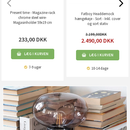
Present time - Magazine rack
Fatboy Headdemock
chrome steel wire-
hængekøje - Sort - Inkl. cover
Magasinholder 59x19 cm
og sort stativ
3.199,00
233,00
DKK
2.490,00
DKK
LÆG I KURVEN
LÆG I KURVEN
7-9 uger
10-14 dage