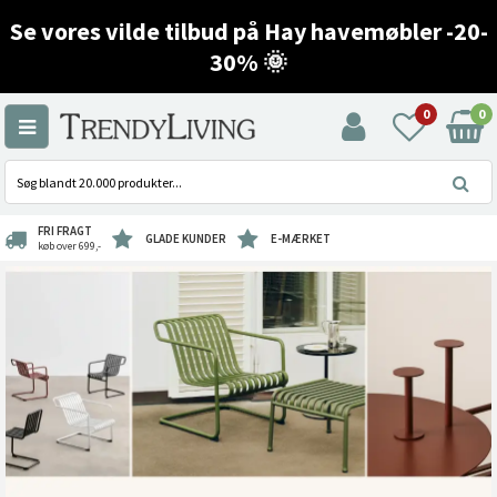
Se vores vilde tilbud på Hay havemøbler -20-
30% 🌞
0
0
FRI FRAGT
GLADE KUNDER
E-MÆRKET
køb over 699,-