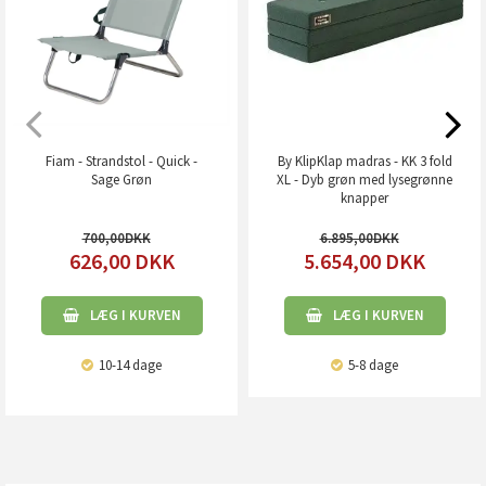
Fiam - Strandstol - Quick -
By KlipKlap madras - KK 3 fold
Sage Grøn
XL - Dyb grøn med lysegrønne
knapper
700,00
6.895,00
626,00
DKK
5.654,00
DKK
LÆG I KURVEN
LÆG I KURVEN
10-14 dage
5-8 dage