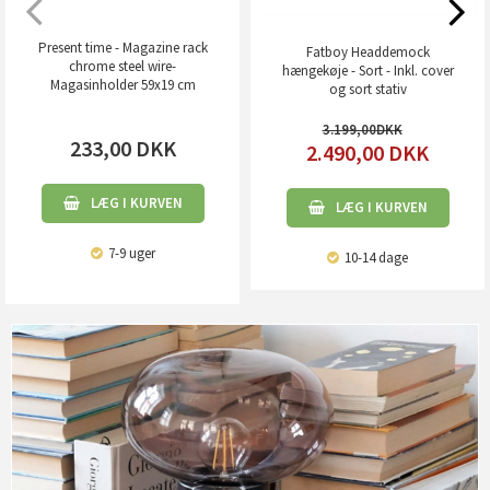
Present time - Magazine rack
Fatboy Headdemock
chrome steel wire-
hængekøje - Sort - Inkl. cover
Magasinholder 59x19 cm
og sort stativ
3.199,00
233,00
DKK
2.490,00
DKK
LÆG I KURVEN
LÆG I KURVEN
7-9 uger
10-14 dage