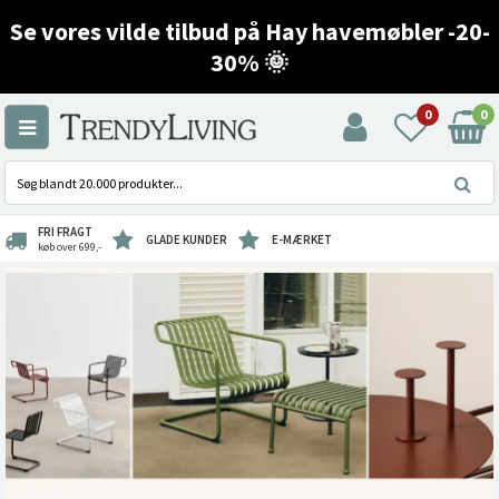
Se vores vilde tilbud på Hay havemøbler -20-
30% 🌞
0
0
FRI FRAGT
GLADE KUNDER
E-MÆRKET
køb over 699,-