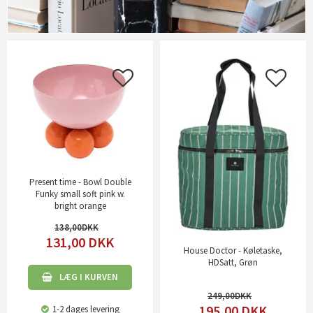
Present time - Bowl Double
Funky small soft pink w.
bright orange
138,00
131,00
DKK
House Doctor - Køletaske,
HDSatt, Grøn
LÆG I KURVEN
249,00
195,00
DKK
1-2 dages levering