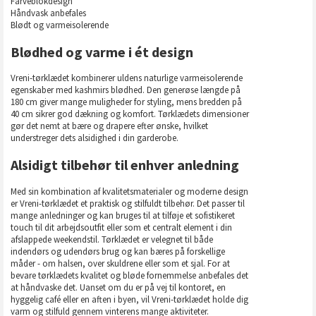
Farveblokdesign
Håndvask anbefales
Blødt og varmeisolerende
Blødhed og varme i ét design
Vreni-tørklædet kombinerer uldens naturlige varmeisolerende
egenskaber med kashmirs blødhed. Den generøse længde på
180 cm giver mange muligheder for styling, mens bredden på
40 cm sikrer god dækning og komfort. Tørklædets dimensioner
gør det nemt at bære og drapere efter ønske, hvilket
understreger dets alsidighed i din garderobe.
Alsidigt tilbehør til enhver anledning
Med sin kombination af kvalitetsmaterialer og moderne design
er Vreni-tørklædet et praktisk og stilfuldt tilbehør. Det passer til
mange anledninger og kan bruges til at tilføje et sofistikeret
touch til dit arbejdsoutfit eller som et centralt element i din
afslappede weekendstil. Tørklædet er velegnet til både
indendørs og udendørs brug og kan bæres på forskellige
måder - om halsen, over skuldrene eller som et sjal. For at
bevare tørklædets kvalitet og bløde fornemmelse anbefales det
at håndvaske det. Uanset om du er på vej til kontoret, en
hyggelig café eller en aften i byen, vil Vreni-tørklædet holde dig
varm og stilfuld gennem vinterens mange aktiviteter.