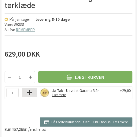
tørklæde
På fjernlager
Levering
8-10 dage
Vare:
WKS31
Alt fra:
REMEMBER
629,00
DKK
LÆG I KURVEN
Ja Tak - Udvidet Garanti 3 år
+29,00
Læs mere
Få Fordelsklub bonus-Kr.:
31 kr. i bonus
-
Læs mere