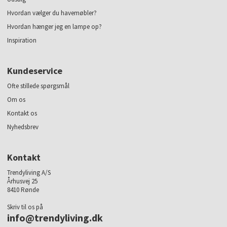
Hvordan vælger du havemøbler?
Hvordan hænger jeg en lampe op?
Inspiration
Kundeservice
Ofte stillede spørgsmål
Om os
Kontakt os
Nyhedsbrev
Kontakt
Trendyliving A/S
Århusvej 25
8410 Rønde
Skriv til os på
info@trendyliving.dk