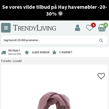
Se vores vilde tilbud på Hay havemøbler -20-
30% 🌞
0
0
FRI FRAGT
GLADE KUNDER
E-MÆRKET
køb over 699,-
Forside
›
Livsstil