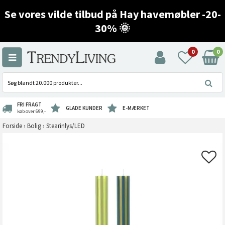
Se vores vilde tilbud på Hay havemøbler -20-
30% 🌞
0
0
FRI FRAGT
GLADE KUNDER
E-MÆRKET
køb over 699,-
Forside
›
Bolig
›
Stearinlys/LED