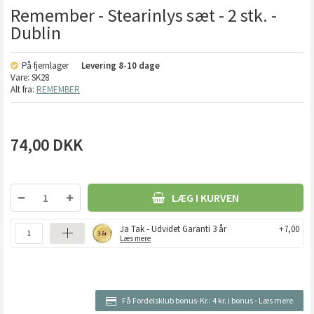
Remember - Stearinlys sæt - 2 stk. -
Dublin
På fjernlager
Levering
8-10 dage
Vare:
SK28
Alt fra:
REMEMBER
74,00
DKK
LÆG I KURVEN
Ja Tak - Udvidet Garanti 3 år
+7,00
Læs mere
Få Fordelsklub bonus-Kr.:
4 kr. i bonus
-
Læs mere