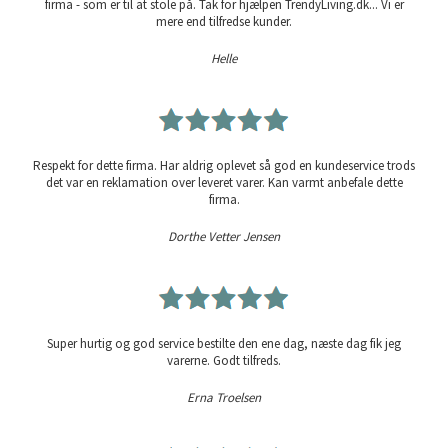
firma - som er til at stole på. Tak for hjælpen TrendyLiving.dk... Vi er
mere end tilfredse kunder.
Helle
Respekt for dette firma. Har aldrig oplevet så god en kundeservice trods
det var en reklamation over leveret varer. Kan varmt anbefale dette
firma.
Dorthe Vetter Jensen
Super hurtig og god service bestilte den ene dag, næste dag fik jeg
varerne. Godt tilfreds.
Erna Troelsen