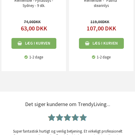
Remember - Fyrfadslys -
Remember - "Palma"
Sydney - 9 stk.
stearinlys
74,00
119,00
63,00
DKK
107,00
DKK
LÆG I KURVEN
LÆG I KURVEN
1-2 dage
1-2 dage
Det siger kunderne om TrendyLiving...
Super fantastisk hurtigt og venlig betjening. Et virkeligt professionelt