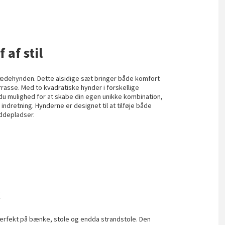
 af stil
sædehynden. Dette alsidige sæt bringer både komfort
terrasse. Med to kvadratiske hynder i forskellige
du mulighed for at skabe din egen unikke kombination,
 indretning. Hynderne er designet til at tilføje både
iddepladser.
r
k
erfekt på bænke, stole og endda strandstole. Den