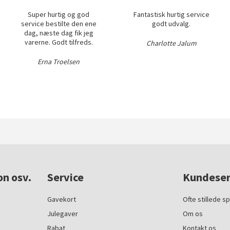
Super hurtig og god
Fantastisk hurtig service
service bestilte den ene
godt udvalg.
dag, næste dag fik jeg
varerne. Godt tilfreds.
Charlotte Jalum
Erna Troelsen
on osv.
Service
Kundeser
Gavekort
Ofte stillede s
Julegaver
Om os
Rabat
Kontakt os