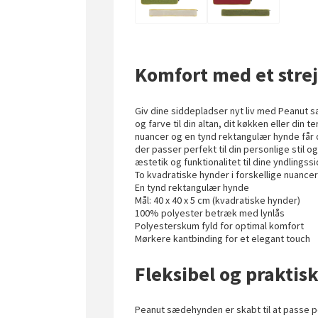
Komfort med et strejf
Giv dine siddepladser nyt liv med Peanut 
og farve til din altan, dit køkken eller din 
nuancer og en tynd rektangulær hynde får 
der passer perfekt til din personlige stil og
æstetik og funktionalitet til dine yndlingss
To kvadratiske hynder i forskellige nuance
En tynd rektangulær hynde
Mål: 40 x 40 x 5 cm (kvadratiske hynder)
100% polyester betræk med lynlås
Polyesterskum fyld for optimal komfort
Mørkere kantbinding for et elegant touch
Fleksibel og praktis
Peanut sædehynden er skabt til at passe p