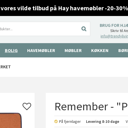
 vores vilde tilbud på Hay havemøbler -20-30%
BRUG FOR HJ
Skriv til A
info@trendylivi
BOLIG
HAVEMØBLER
MØBLER
KØKKEN
BØR
ÆRKET
Remember - "P
På fjernlager
Levering
8-10 dage
V