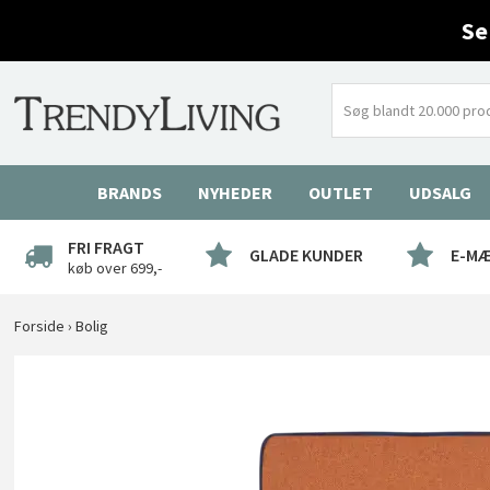
Se
BRANDS
NYHEDER
OUTLET
UDSALG
FRI FRAGT
GLADE KUNDER
E-M
køb over 699,-
Forside
›
Bolig