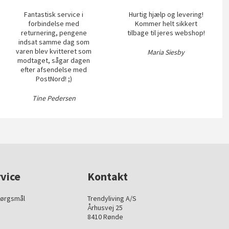
Fantastisk service i
Hurtig hjælp og levering!
forbindelse med
Kommer helt sikkert
returnering, pengene
tilbage til jeres webshop!
indsat samme dag som
varen blev kvitteret som
Maria Siesby
modtaget, sågar dagen
efter afsendelse med
PostNord! ;)
Tine Pedersen
vice
Kontakt
pørgsmål
Trendyliving A/S
Århusvej 25
8410 Rønde