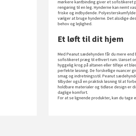
mørkere kantbinding giver et sofistikeret
rengøring til en leg. Hynderne kan nemt vas
friske og indbydende. Polyesterskumfyldet
vælger at bruge hynderne. Det alsidige des
behov og lejlighed.
Et løft til dit hjem
Med Peanut sædehynden får du mere end bare
sofistikeret præg til ethvert rum. Uanset 
hyggelig krog på altanen eller tilføje et bl
perfekte løsning. De forskellige nuancer gi
smag og indretningsstil. Peanut sædehynd
tilbyder også en praktisk løsning til at f
holdbare materialer og tidløse design er dis
daglige komfort.
For at se lignende produkter, kan du tage 