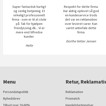
Super fantastisk hurtigt
Respekt for dette firma.
og venlig betjening. Et
Har aldrig oplevet så god
virkeligt professionelt
en kundeservice trods
firma - som er til at stole
det var en reklamation
på. Tak for hjælpen
over leveret varer. Kan
TrendyLiving.dk... Vi er
varmt anbefale dette
mere end tilfredse
firma.
kunder.
Dorthe Vetter Jensen
Helle
Menu
Retur, Reklamati
Persondatapolitik
Reklamation
Nyhedsbrev
Prismatch
Tilbud spar 20-60%
Handelsbetingelser