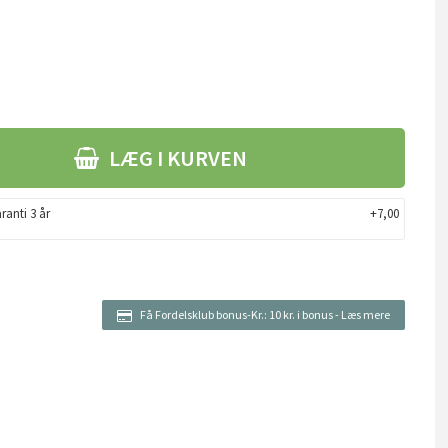
LÆG I KURVEN
ranti 3 år
+7,00
Få Fordelsklub bonus-Kr.:
10 kr. i bonus
-
Læs mere