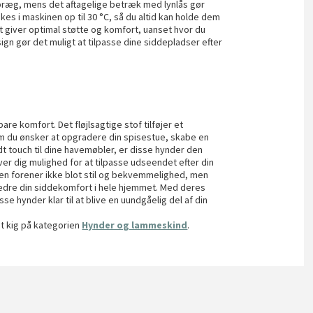
 præg, mens det aftagelige betræk med lynlås gør
kes i maskinen op til 30 °C, så du altid kan holde dem
 giver optimal støtte og komfort, uanset hvor du
ign gør det muligt at tilpasse dine siddepladser efter
 komfort. Det fløjlsagtige stof tilføjer et
om du ønsker at opgradere din spisestue, skabe en
ødt touch til dine havemøbler, er disse hynder den
ver dig mulighed for at tilpasse udseendet efter din
en forener ikke blot stil og bekvemmelighed, men
orbedre din siddekomfort i hele hjemmet. Med deres
se hynder klar til at blive en uundgåelig del af din
et kig på kategorien
Hynder og lammeskind
.