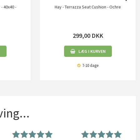
- 40x40 -
Hay - Terrazza Seat Cushion - Ochre
299,00
DKK
N
LÆG I KURVEN
7-10 dage
ing...