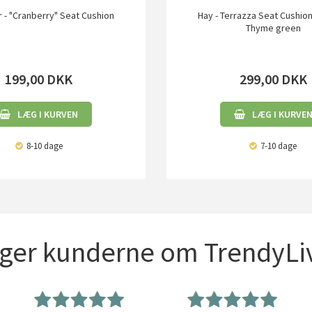
- "Cranberry" Seat Cushion
Hay - Terrazza Seat Cushion 
Thyme green
199,00
DKK
299,00
DKK
LÆG I KURVEN
LÆG I KURVE
8-10 dage
7-10 dage
iger kunderne om TrendyLiv