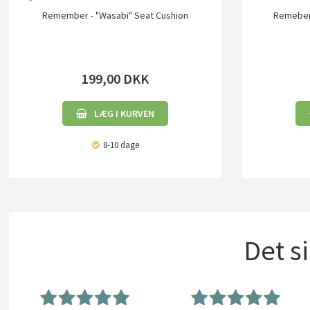
Remember - "Wasabi" Seat Cushion
Remeber 
199,00
DKK
LÆG I KURVEN
8-10 dage
Det s