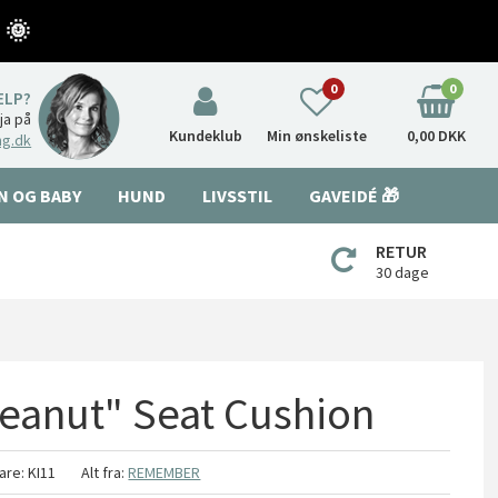
 🌞
0
0
ÆLP?
nja på
Kundeklub
Min ønskeliste
0,00 DKK
ng.dk
N OG BABY
HUND
LIVSSTIL
GAVEIDÉ 🎁
RETUR
30 dage
eanut" Seat Cushion
are:
KI11
Alt fra:
REMEMBER