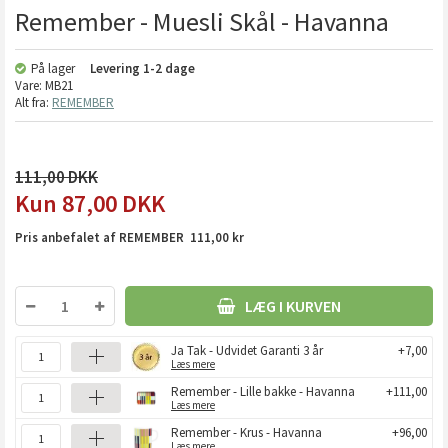
Remember - Muesli Skål - Havanna
På lager
Levering
1-2 dage
Vare:
MB21
Alt fra:
REMEMBER
111,00
87,00
DKK
Pris anbefalet af REMEMBER 111,00 kr
LÆG I KURVEN
Ja Tak - Udvidet Garanti 3 år
+7,00
Læs mere
Remember - Lille bakke - Havanna
+111,00
Læs mere
Remember - Krus - Havanna
+96,00
Læs mere