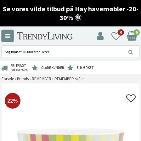
Se vores vilde tilbud på Hay havemøbler -20-
30% 🌞
0
0
FRI FRAGT
GLADE KUNDER
E-MÆRKET
køb over 699,-
Forside
›
Brands
›
REMEMBER
›
REMEMBER skåle
22%