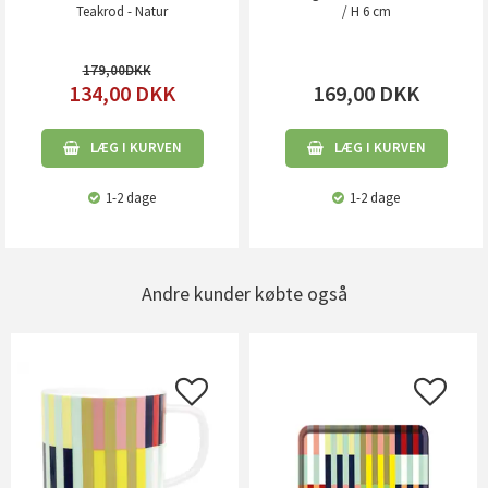
Teakrod - Natur
/ H 6 cm
179,00
134,00
DKK
169,00
DKK
LÆG I KURVEN
LÆG I KURVEN
1-2 dage
1-2 dage
Andre kunder købte også