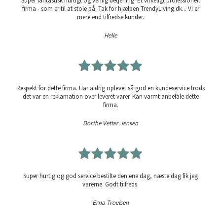
Super fantastisk hurtigt og venlig betjening. Et virkeligt professionelt
firma - som er til at stole på. Tak for hjælpen TrendyLiving.dk... Vi er
mere end tilfredse kunder.
Helle
Respekt for dette firma. Har aldrig oplevet så god en kundeservice trods
det var en reklamation over leveret varer. Kan varmt anbefale dette
firma.
Dorthe Vetter Jensen
Super hurtig og god service bestilte den ene dag, næste dag fik jeg
varerne. Godt tilfreds.
Erna Troelsen