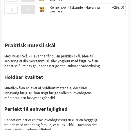
Remember - Tekande - Havanna
+299,00
Læs mere
Praktisk muesli skål
Med Muesli Skål - Havanna får du en praktisk skål, ideel til
servering af din morgenmüsli eller yoghurt med frugt. Skålen
har et stilfuldt design, der passer godt til enhver borddækning.
Holdbar kvalitet
Muesli-skålen er lavet af holdbart materiale, der sikrer
langvarig brug. Du kan trygt bruge skålen til hverdagens
måltider uden bekymring for slid.
Perfekt til enhver lejlighed
Uanset om det er en travl hverdagsmorgen eller en hyggelig
brunch med venner og familie, er Muesli Skål - Havanna det
ideelle valg til enhver lejlighed.