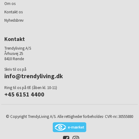
Om os
Kontakt os
Nyhedsbrev
Kontakt
Trendyliving A/S
Århusvej 25
8410 Rønde
Skriv til os på
info@trendyliving.dk
Ring til os på tlf. (åben kl. 10-11)
+45 6151 4400
© Copyright TrendyLiving A/S. Alle rettigheder forbeholdes· CVR-nr.:30555880