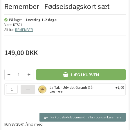
Remember - Fødselsdagskort sæt
På lager
Levering
1-2 dage
Vare:
KTS01
Alt fra:
REMEMBER
149,00
DKK
LÆG I KURVEN
Ja Tak - Udvidet Garanti 3 år
+7,00
Læs mere
Få Fordelsklub bonus-Kr.:
7 kr. i bonus
-
Læs mere