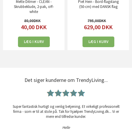
Mette Ditmer - CLEAN -
Piet Hein - Bord-flagstang
Skrubbeklude, 2-pak, off-
(50-cm) med DANSK flag
white
80,00
795,00
40,00
DKK
629,00
DKK
LÆG I KURV
LÆG I KURV
Det siger kunderne om TrendyLiving...
Super fantastisk hurtigt og venlig betjening. Et virkeligt professionelt
firma - som er til at stole på. Tak for hjælpen TrendyLiving.dk... Vi er
mere end tilfredse kunder.
Helle