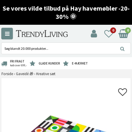
Se vores vilde tilbud på Hay havemøbler -20-
30% 🌞
0
0
FRI FRAGT
GLADE KUNDER
E-MÆRKET
køb over 699,-
Forside
›
Gaveidé 🎁
›
Kreative sæt