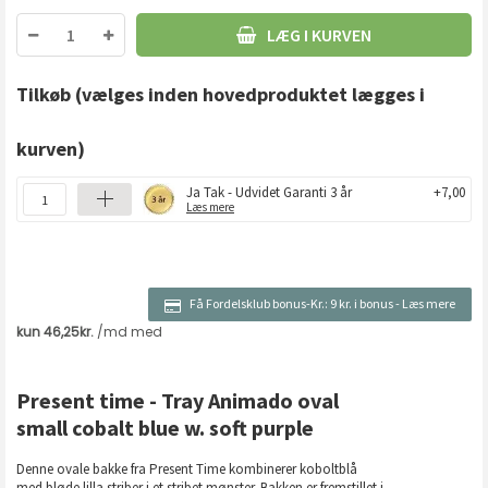
LÆG I KURVEN
Tilkøb
(vælges inden hovedproduktet lægges i
kurven)
Ja Tak - Udvidet Garanti 3 år
+7,00
Læs mere
Få Fordelsklub bonus-Kr.:
9 kr. i bonus
-
Læs mere
Present time - Tray Animado oval
small cobalt blue w. soft purple
Denne ovale bakke fra Present Time kombinerer koboltblå
med bløde lilla striber i et stribet mønster. Bakken er fremstillet i