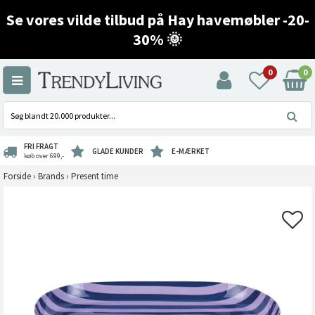
Se vores vilde tilbud på Hay havemøbler -20-
30% 🌞
0
0
FRI FRAGT
GLADE KUNDER
E-MÆRKET
køb over 699,-
Forside
›
Brands
›
Present time