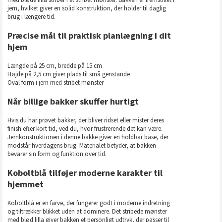
jern, hvilket giver en solid konstruktion, der holder til daglig
brug i længere tid.
Præcise mål til praktisk planlægning i dit
hjem
Længde på 25 cm, bredde på 15 cm
Højde på 2,5 cm giver plads til små genstande
Oval form i jern med stribet mønster
Når billige bakker skuffer hurtigt
Hvis du har prøvet bakker, der bliver ridset eller mister deres
finish efter kort tid, ved du, hvor frustrerende det kan være.
Jernkonstruktionen i denne bakke giver en holdbar base, der
modstår hverdagens brug. Materialet betyder, at bakken
bevarer sin form og funktion over tid.
Koboltblå tilføjer moderne karakter til
hjemmet
Koboltblå er en farve, der fungerer godt i moderne indretning
og tiltrækker blikket uden at dominere. Det stribede mønster
med blød lilla giver bakken et personligt udtryk, der passer til