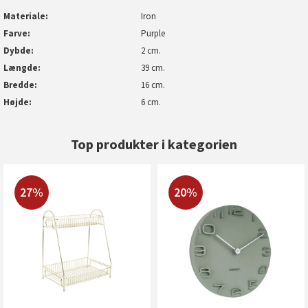
Materiale
Iron
Farve
Purple
Dybde
2 cm.
Længde
39 cm.
Bredde
16 cm.
Højde
6 cm.
Top produkter i kategorien
27%
20%