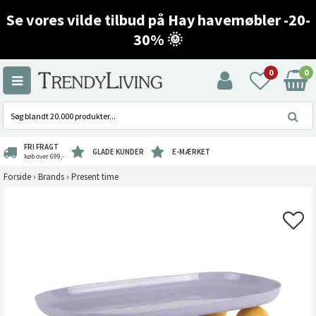
Se vores vilde tilbud på Hay havemøbler -20-
30% 🌞
0
0
FRI FRAGT
GLADE KUNDER
E-MÆRKET
køb over 699,-
Forside
›
Brands
›
Present time