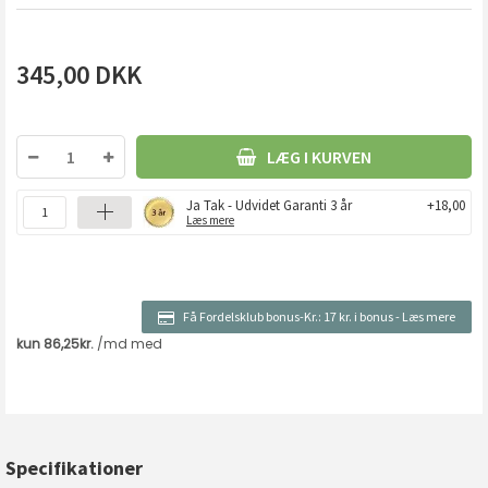
345,00
DKK
LÆG I KURVEN
Ja Tak - Udvidet Garanti 3 år
+18,00
Læs mere
Få Fordelsklub bonus-Kr.:
17 kr. i bonus
-
Læs mere
Specifikationer