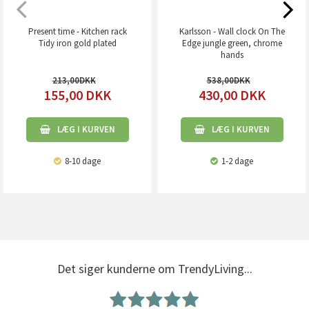
Present time - Kitchen rack
Karlsson - Wall clock On The
Tidy iron gold plated
Edge jungle green, chrome
hands
213,00
538,00
155,00
DKK
430,00
DKK
LÆG I KURVEN
LÆG I KURVEN
8-10 dage
1-2 dage
Det siger kunderne om TrendyLiving...