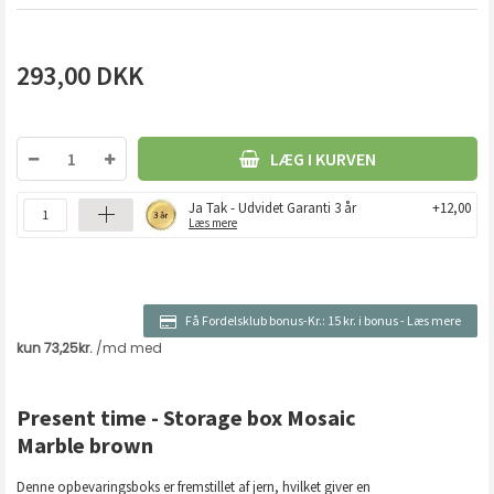
293,00
DKK
LÆG I KURVEN
Ja Tak - Udvidet Garanti 3 år
+12,00
Læs mere
Få Fordelsklub bonus-Kr.:
15 kr. i bonus
-
Læs mere
Present time - Storage box Mosaic
Marble brown
Denne opbevaringsboks er fremstillet af jern, hvilket giver en