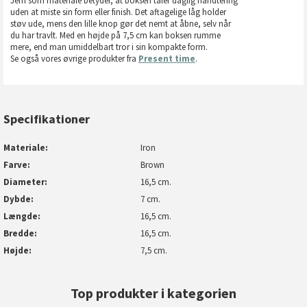
Jern som materiale betyder, at boksen tåler daglig håndtering
uden at miste sin form eller finish. Det aftagelige låg holder
støv ude, mens den lille knop gør det nemt at åbne, selv når
du har travlt. Med en højde på 7,5 cm kan boksen rumme
mere, end man umiddelbart tror i sin kompakte form.
Se også vores øvrige produkter fra
Present time
.
Specifikationer
Materiale
Iron
Farve
Brown
Diameter
16,5 cm.
Dybde
7 cm.
Længde
16,5 cm.
Bredde
16,5 cm.
Højde
7,5 cm.
Top produkter i kategorien