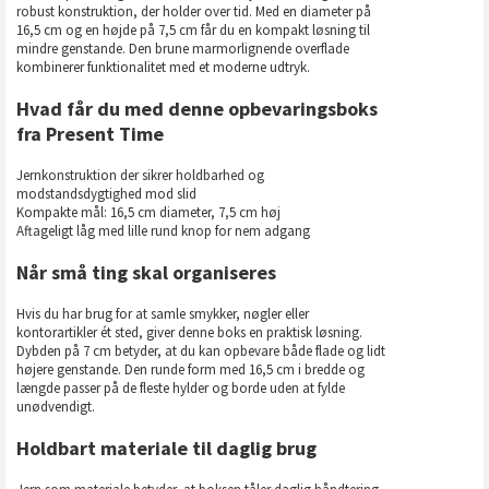
robust konstruktion, der holder over tid. Med en diameter på
16,5 cm og en højde på 7,5 cm får du en kompakt løsning til
mindre genstande. Den brune marmorlignende overflade
kombinerer funktionalitet med et moderne udtryk.
Hvad får du med denne opbevaringsboks
fra Present Time
Jernkonstruktion der sikrer holdbarhed og
modstandsdygtighed mod slid
Kompakte mål: 16,5 cm diameter, 7,5 cm høj
Aftageligt låg med lille rund knop for nem adgang
Når små ting skal organiseres
Hvis du har brug for at samle smykker, nøgler eller
kontorartikler ét sted, giver denne boks en praktisk løsning.
Dybden på 7 cm betyder, at du kan opbevare både flade og lidt
højere genstande. Den runde form med 16,5 cm i bredde og
længde passer på de fleste hylder og borde uden at fylde
unødvendigt.
Holdbart materiale til daglig brug