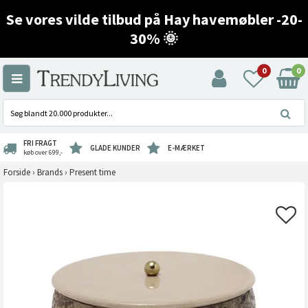
Se vores vilde tilbud på Hay havemøbler -20-
30% 🌞
0
0
FRI FRAGT
GLADE KUNDER
E-MÆRKET
køb over 699,-
Forside
›
Brands
›
Present time