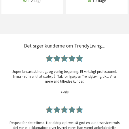
1-2 dage
1-2 dage
Det siger kunderne om TrendyLiving...
Super fantastisk hurtigt og venlig betjening. Et virkeligt professionelt
firma - som er til at stole på. Tak for hjælpen TrendyLiving.dk... Vi er
mere end tilfredse kunder.
Helle
Respekt for dette firma. Har aldrig oplevet så god en kundeservice trods
det var en reklamation over leveret varer. Kan varmt anbefale dette