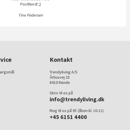
PostNord! ;)
Tine Pedersen
vice
Kontakt
pørgsmål
Trendyliving A/S
Århusvej 25
8410 Rønde
Skriv til os på
info@trendyliving.dk
Ring til os på tlf. (åben kl. 10-11)
+45 6151 4400