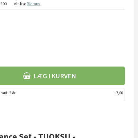
9300
Alt fra:
Blomus
LÆG I KURVEN
ranti 3 år
+7,00
ance Set - TUOKSU -