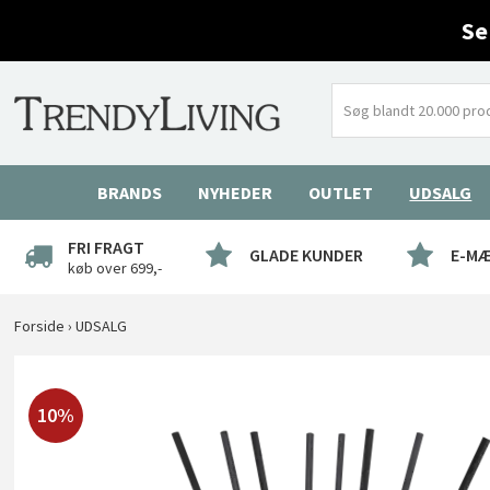
Se
BRANDS
NYHEDER
OUTLET
UDSALG
FRI FRAGT
GLADE KUNDER
E-M
køb over 699,-
Forside
›
UDSALG
10%