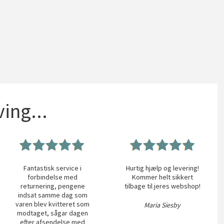
ing...
Fantastisk service i
Hurtig hjælp og levering!
forbindelse med
Kommer helt sikkert
returnering, pengene
tilbage til jeres webshop!
indsat samme dag som
varen blev kvitteret som
Maria Siesby
modtaget, sågar dagen
efter afsendelse med