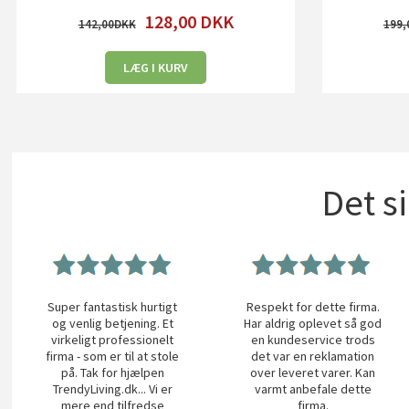
128,00
DKK
142,00
199,
LÆG I KURV
Det s
Super fantastisk hurtigt
Respekt for dette firma.
og venlig betjening. Et
Har aldrig oplevet så god
virkeligt professionelt
en kundeservice trods
firma - som er til at stole
det var en reklamation
på. Tak for hjælpen
over leveret varer. Kan
TrendyLiving.dk... Vi er
varmt anbefale dette
mere end tilfredse
firma.