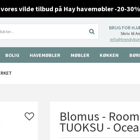
 vores vilde tilbud på Hay havemøbler -20-30%
BRUG FOR HJ
Skriv til A
info@trendylivi
BOLIG
HAVEMØBLER
MØBLER
KØKKEN
BØR
ÆRKET
Blomus - Room 
TUOKSU - Ocea