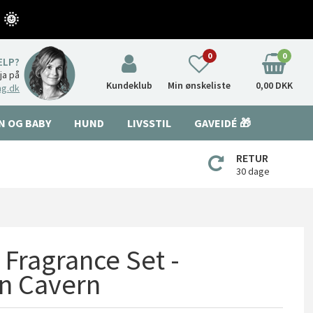
 🌞
0
0
ÆLP?
nja på
Kundeklub
Min ønskeliste
0,00 DKK
ng.dk
N OG BABY
HUND
LIVSSTIL
GAVEIDÉ 🎁
RETUR
30 dage
Fragrance Set -
n Cavern