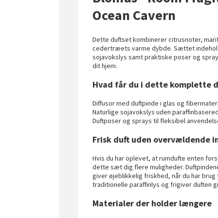
Ocean Cavern
Dette duftset kombinerer citrusnoter, mar
cedertræets varme dybde. Sættet indeholde
sojavokslys samt praktiske poser og sprays.
dit hjem.
Hvad får du i dette komplette d
Diffusor med duftpinde i glas og fibermater
Naturlige sojavokslys uden paraffinbasere
Duftposer og sprays til fleksibel anvendel
Frisk duft uden overvældende i
Hvis du har oplevet, at rumdufte enten fors
dette sæt dig flere muligheder. Duftpinden
giver øjeblikkelig friskhed, når du har br
traditionelle paraffinlys og frigiver duften g
Materialer der holder længere