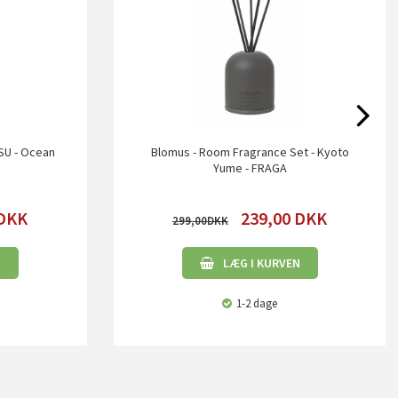
SU - Ocean
Blomus - Room Fragrance Set - Kyoto
Yume - FRAGA
DKK
239,00
DKK
299,00
N
LÆG I KURVEN
1-2 dage