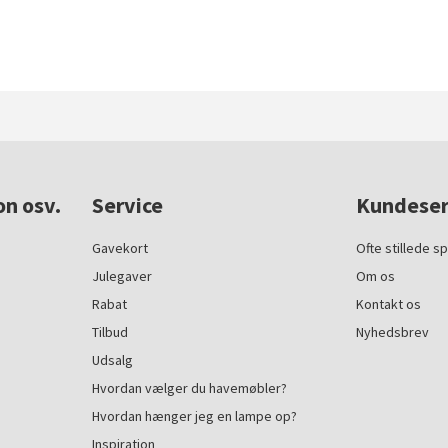
on osv.
Service
Kundeser
Gavekort
Ofte stillede s
Julegaver
Om os
Rabat
Kontakt os
Tilbud
Nyhedsbrev
Udsalg
Hvordan vælger du havemøbler?
Hvordan hænger jeg en lampe op?
Inspiration