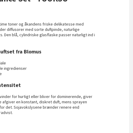
itime toner og åkandens friske delikatesse med
r diffusorer med sorte duftpinde, naturlige
 Den blå, cylindriske glasflaske passer naturligt ind i
uftset fra Blomus
iale
de ingredienser
se
ntensitet
vinder for hurtigt eller bliver for dominerende, giver
e afgiver en konstant, diskret duft, mens sprayen
ug for det. Sojavokslysene brænder renere end
radvist.