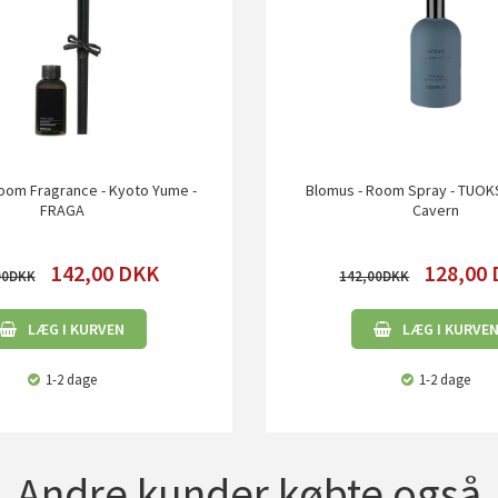
oom Fragrance - Kyoto Yume -
Blomus - Room Spray - TUOK
FRAGA
Cavern
142,00
DKK
128,00
00
142,00
LÆG I KURVEN
LÆG I KURVE
1-2 dage
1-2 dage
Andre kunder købte også