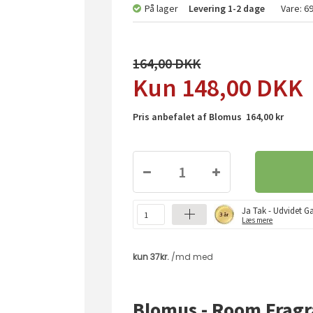
På lager
Levering
1-2 dage
Vare:
6
164,00
148,00
DKK
Pris anbefalet af Blomus 164,00 kr
Ja Tak - Udvidet Ga
Læs mere
Blomus - Room Fragr