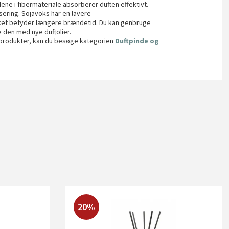
ndene i fibermateriale absorberer duften effektivt.
ering. Sojavoks har en lavere
lket betyder længere brændetid. Du kan genbruge
e den med nye duftolier.
ftprodukter, kan du besøge kategorien
Duftpinde og
20%