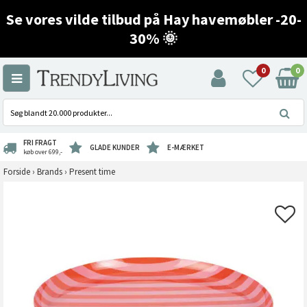
Se vores vilde tilbud på Hay havemøbler -20-
30% 🌞
0
0
FRI FRAGT
GLADE KUNDER
E-MÆRKET
køb over 699,-
Forside
›
Brands
›
Present time