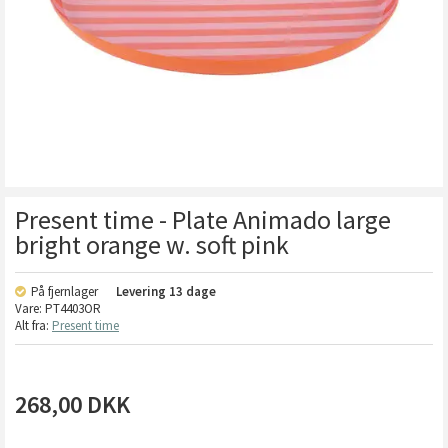
Present time - Plate Animado large
bright orange w. soft pink
På fjernlager
Levering
13 dage
Vare:
PT4403OR
Alt fra:
Present time
268,00
DKK