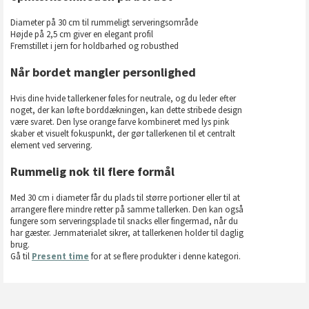
Diameter på 30 cm til rummeligt serveringsområde
Højde på 2,5 cm giver en elegant profil
Fremstillet i jern for holdbarhed og robusthed
Når bordet mangler personlighed
Hvis dine hvide tallerkener føles for neutrale, og du leder efter
noget, der kan løfte borddækningen, kan dette stribede design
være svaret. Den lyse orange farve kombineret med lys pink
skaber et visuelt fokuspunkt, der gør tallerkenen til et centralt
element ved servering.
Rummelig nok til flere formål
Med 30 cm i diameter får du plads til større portioner eller til at
arrangere flere mindre retter på samme tallerken. Den kan også
fungere som serveringsplade til snacks eller fingermad, når du
har gæster. Jernmaterialet sikrer, at tallerkenen holder til daglig
brug.
Gå til
Present time
for at se flere produkter i denne kategori.