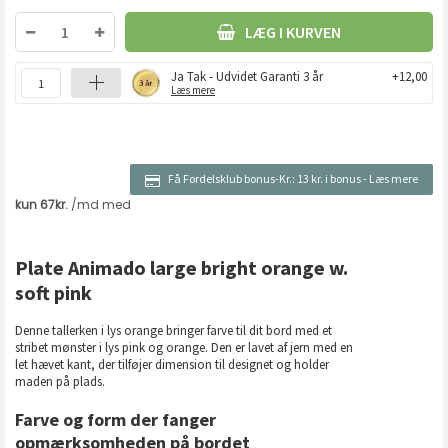
LÆG I KURVEN
Ja Tak - Udvidet Garanti 3 år
+12,00
Læs mere
Få Fordelsklub bonus-Kr.:
13 kr. i bonus
-
Læs mere
Plate Animado large bright orange w.
soft pink
Denne tallerken i lys orange bringer farve til dit bord med et
stribet mønster i lys pink og orange. Den er lavet af jern med en
let hævet kant, der tilføjer dimension til designet og holder
maden på plads.
Farve og form der fanger
opmærksomheden på bordet