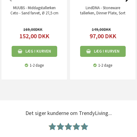
MUUBS - Middagstallerken
LindDNA - Stoneware
Ceto - Sand farvet, Ø 27,5 cm
tallerken, Dinner Plate, Sort
169,00
149,00
152,00
DKK
97,00
DKK
LÆG I KURVEN
LÆG I KURVEN
1-2 dage
1-2 dage
Det siger kunderne om TrendyLiving...