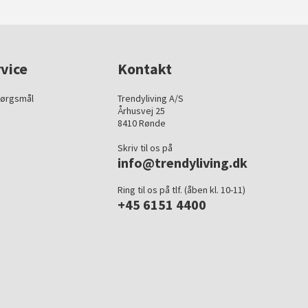
vice
Kontakt
pørgsmål
Trendyliving A/S
Århusvej 25
8410 Rønde
Skriv til os på
info@trendyliving.dk
Ring til os på tlf. (åben kl. 10-11)
+45 6151 4400