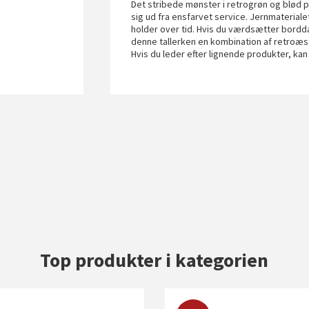
Det stribede mønster i retrogrøn og blød pin
sig ud fra ensfarvet service. Jernmaterialet
holder over tid. Hvis du værdsætter borddæk
denne tallerken en kombination af retroæst
Hvis du leder efter lignende produkter, ka
Top produkter i kategorien