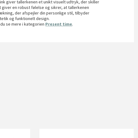
k giver tallerkenen et unikt visuelt udtryk, der skiller
 giver en robust følelse og sikrer, at tallerkenen
ning, der afspejler din personlige stil, tilbyder
etik og funktionelt design.
n du se mere i kategorien
Present time
.