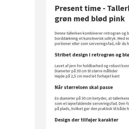
Present time - Talle
grøn med blød pink
Denne tallerken kombinerer retrogrøn og blø
borddækning et kunstnerisk udtryk. Med en
portioner eller som serveringsfad, når du 
Stribet design i retrogrøn og bl
Lavet af jern for holdbarhed og robust kon
Diameter på 30 cm til større måltider
Højde på 2,5 cm med let forhøjet kant
Når størrelsen skal passe
En diameter på 30 cm betyder, at tallerkene
som et iøjnefaldende serveringsfad. Den 
på plads, hvilket gør den praktisk til båd
Design der tilføjer karakter