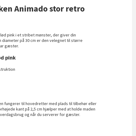
rken Animado stor retro
d pink i et stribet mønster, der giver din
 diameter på 30 cm er den velegnet til større
har gæster.
ød pink
struktion
n fungerer til hovedretter med plads til tilbehør eller
forhøjede kant på 2,5 cm hjælper med at holde maden
e hverdagsbrug og når du serverer for gæster.