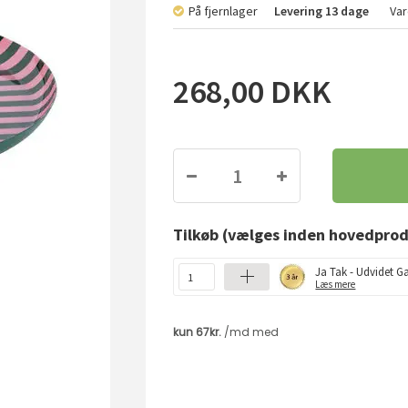
På fjernlager
Levering
13 dage
Va
268,00
DKK
Tilkøb
(vælges inden hovedprod
Ja Tak - Udvidet Ga
Læs mere