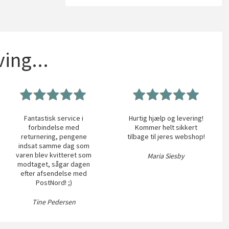
ing...
Fantastisk service i
Hurtig hjælp og levering!
forbindelse med
Kommer helt sikkert
returnering, pengene
tilbage til jeres webshop!
indsat samme dag som
varen blev kvitteret som
Maria Siesby
modtaget, sågar dagen
efter afsendelse med
PostNord! ;)
Tine Pedersen