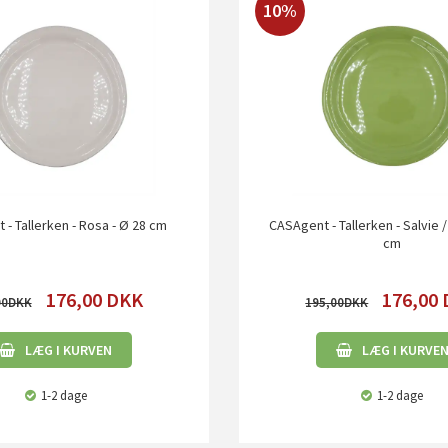
10%
- Tallerken - Rosa - Ø 28 cm
CASAgent - Tallerken - Salvie /
cm
176,00
DKK
176,00
00
195,00
LÆG I KURVEN
LÆG I KURVE
1-2 dage
1-2 dage