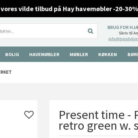
 vores vilde tilbud på Hay havemøbler -20-30%
BRUG FOR HJ
Skriv til A
info@trendylivi
BOLIG
HAVEMØBLER
MØBLER
KØKKEN
BØR
ÆRKET
Present time - 
retro green w. 