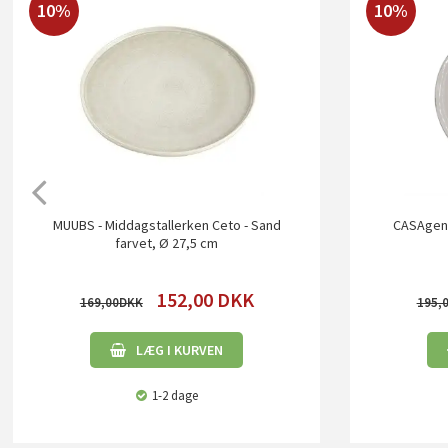
10%
10%
MUUBS - Middagstallerken Ceto - Sand
CASAgent 
farvet, Ø 27,5 cm
152,00
DKK
169,00
195,
LÆG I KURVEN
1-2 dage