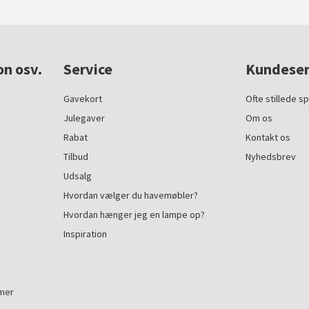
on osv.
Service
Kundeser
Gavekort
Ofte stillede s
Julegaver
Om os
Rabat
Kontakt os
Tilbud
Nyhedsbrev
Udsalg
Hvordan vælger du havemøbler?
Hvordan hænger jeg en lampe op?
Inspiration
mmer