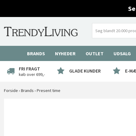
Se
BRANDS
NYHEDER
OUTLET
UDSALG
FRI FRAGT
GLADE KUNDER
E-M
køb over 699,-
Forside
›
Brands
›
Present time