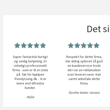
Det s
Super fantastisk hurtigt
Respekt for dette firma.
og venlig betjening. Et
Har aldrig oplevet så god
virkeligt professionelt
en kundeservice trods
firma - som er til at stole
det var en reklamation
på. Tak for hjælpen
over leveret varer. Kan
TrendyLiving.dk... Vi er
varmt anbefale dette
mere end tilfredse
firma.
kunder.
Dorthe Vetter Jensen
Helle