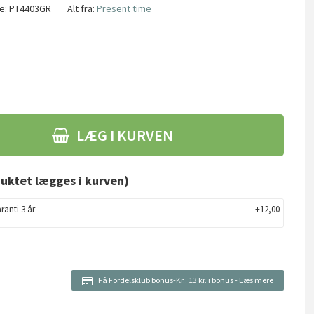
re:
PT4403GR
Alt fra:
Present time
LÆG I KURVEN
uktet lægges i kurven)
ranti 3 år
+12,00
Få Fordelsklub bonus-Kr.:
13 kr. i bonus
-
Læs mere