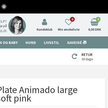
 🌞
0
0
ÆLP?
nja på
Kundeklub
Min ønskeliste
0,00 DKK
ng.dk
N OG BABY
HUND
LIVSSTIL
GAVEIDÉ 🎁
RETUR
30 dage
Plate Animado large
soft pink