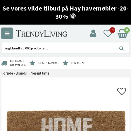
Se vores vilde tilbud på Hay havemøbler -20-
30% 🌞
0
0
FRI FRAGT
GLADE KUNDER
E-MÆRKET
køb over 699,-
Forside
›
Brands
›
Present time