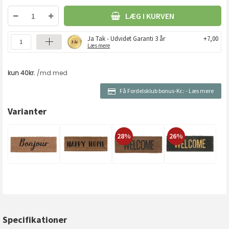
LÆG I KURVEN
Ja Tak - Udvidet Garanti 3 år
+7,00
Læs mere
Få Fordelsklub bonus-Kr.:
-
Læs mere
Varianter
28%
26%
Specifikationer