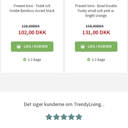
Present time - Toilet roll
Present time - Bowl Double
holder Bamboo Accent black
Funky small soft pink w.
bright orange
120,00
138,00
102,00
DKK
131,00
DKK
LÆG I KURVEN
LÆG I KURVEN
1-2 dage
1-2 dage
Det siger kunderne om TrendyLiving...