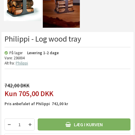
Philippi - Log wood tray
På lager
Levering
1-2 dage
Vare:
236004
Alt fra:
Philippi
742,00
705,00
DKK
Pris anbefalet af Philippi 742,00 kr
LÆG I KURVEN