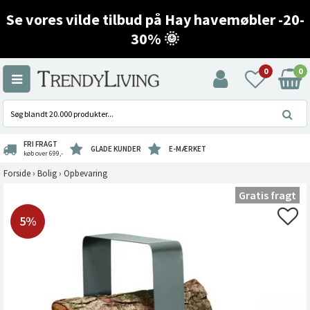
Se vores vilde tilbud på Hay havemøbler -20-
30% 🌞
0
0
FRI FRAGT
GLADE KUNDER
E-MÆRKET
køb over 699,-
Forside
›
Bolig
›
Opbevaring
Gratis fragt
5%