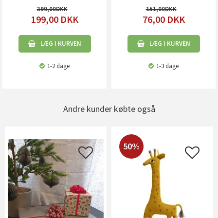
399,00
151,00
199,00
DKK
76,00
DKK
LÆG I KURVEN
LÆG I KURVEN
1-2 dage
1-3 dage
Andre kunder købte også
50%