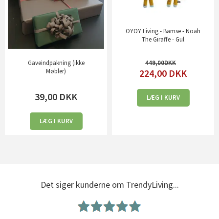
OYOY Living - Bamse - Noah
The Giraffe - Gul
449,00
Gaveindpakning (ikke
224,00
DKK
Møbler)
39,00
DKK
LÆG I KURV
LÆG I KURV
Det siger kunderne om TrendyLiving...