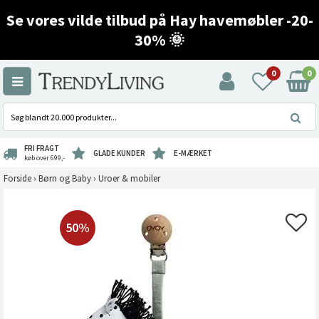
Se vores vilde tilbud på Hay havemøbler -20-
30% 🌞
0
0
FRI FRAGT
GLADE KUNDER
E-MÆRKET
køb over 699,-
Forside
›
Børn og Baby
›
Uroer & mobiler
50%