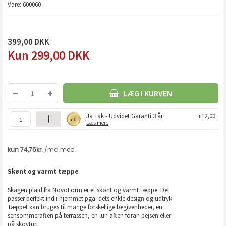
Vare:
600060
399,00
299,00
DKK
LÆG I KURVEN
Ja Tak - Udvidet Garanti 3 år
+12,00
Læs mere
Skønt og varmt tæppe
Skagen plaid fra NovoForm er et skønt og varmt tæppe. Det
passer perfekt ind i hjemmet pga. dets enkle design og udtryk.
Tæppet kan bruges til mange forskellige begivenheder, en
sensommeraften på terrassen, en lun aften foran pejsen eller
på skovtur.