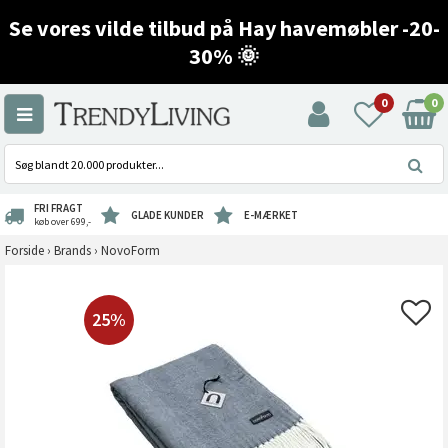
Se vores vilde tilbud på Hay havemøbler -20-
30% 🌞
0
0
FRI FRAGT
GLADE KUNDER
E-MÆRKET
køb over 699,-
Forside
›
Brands
›
NovoForm
25%