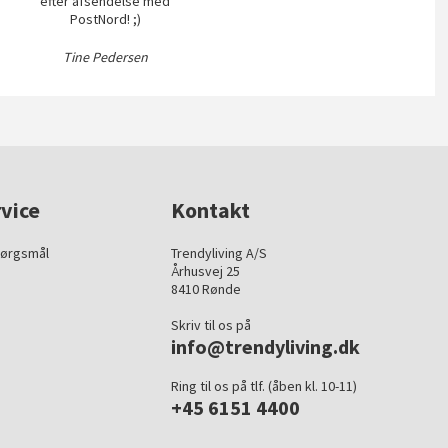
efter afsendelse med
PostNord! ;)
Tine Pedersen
vice
Kontakt
pørgsmål
Trendyliving A/S
Århusvej 25
8410 Rønde
Skriv til os på
info@trendyliving.dk
Ring til os på tlf. (åben kl. 10-11)
+45 6151 4400