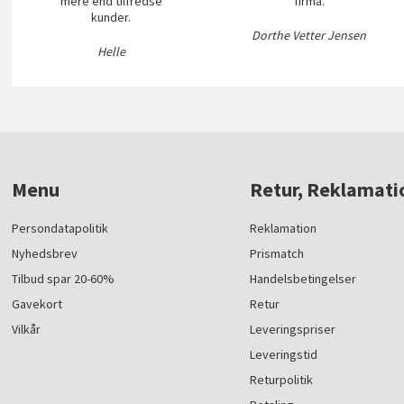
mere end tilfredse
firma.
kunder.
Dorthe Vetter Jensen
Helle
Menu
Retur, Reklamati
Persondatapolitik
Reklamation
Nyhedsbrev
Prismatch
Tilbud spar 20-60%
Handelsbetingelser
Gavekort
Retur
Vilkår
Leveringspriser
Leveringstid
Returpolitik