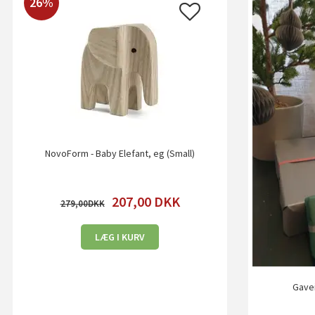
26%
NovoForm - Baby Elefant, eg (Small)
207,00
DKK
279,00
LÆG I KURV
Gavei