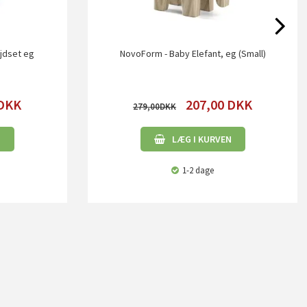
ejdset eg
NovoForm - Baby Elefant, eg (Small)
DKK
207,00
DKK
279,00
N
LÆG I KURVEN
1-2 dage