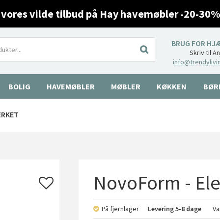
 vores vilde tilbud på Hay havemøbler -20-30%
BRUG FOR HJ
Skriv til A
info@trendylivi
BOLIG
HAVEMØBLER
MØBLER
KØKKEN
BØR
ÆRKET
NovoForm - Elef
På fjernlager
Levering
5-8 dage
Va