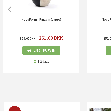
NovoForm - Pingvin (Large)
NovoFo
261,00
DKK
329,00
252,
LÆG I KURVEN
1-2 dage