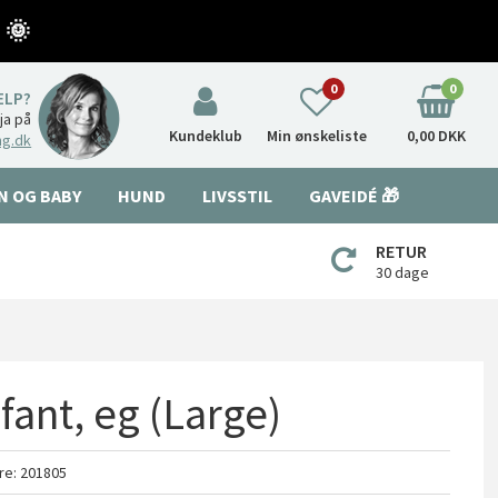
 🌞
0
0
ÆLP?
nja på
Kundeklub
Min ønskeliste
0,00 DKK
ng.dk
N OG BABY
HUND
LIVSSTIL
GAVEIDÉ 🎁
RETUR
30 dage
ant, eg (Large)
re:
201805