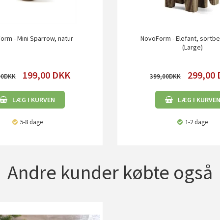
rm - Mini Sparrow, natur
NovoForm - Elefant, sortb
(Large)
199,00
DKK
299,00
00
399,00
LÆG I KURVEN
LÆG I KURVE
5-8 dage
1-2 dage
Andre kunder købte også