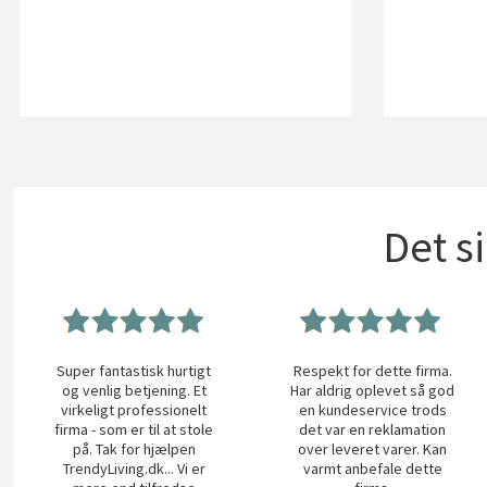
Det s
Super fantastisk hurtigt
Respekt for dette firma.
og venlig betjening. Et
Har aldrig oplevet så god
virkeligt professionelt
en kundeservice trods
firma - som er til at stole
det var en reklamation
på. Tak for hjælpen
over leveret varer. Kan
TrendyLiving.dk... Vi er
varmt anbefale dette