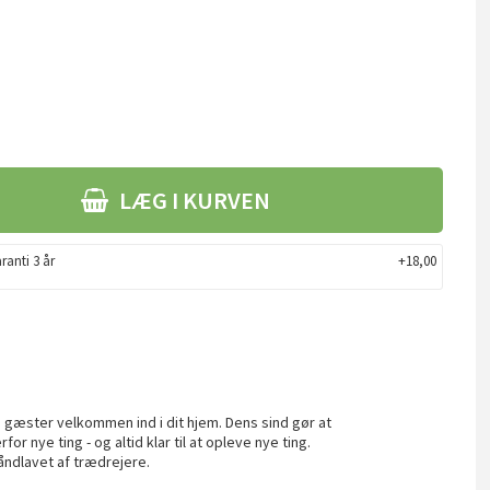
LÆG I KURVEN
ranti 3 år
+18,00
e gæster velkommen ind i dit hjem. Dens sind gør at
r nye ting - og altid klar til at opleve nye ting.
åndlavet af trædrejere.