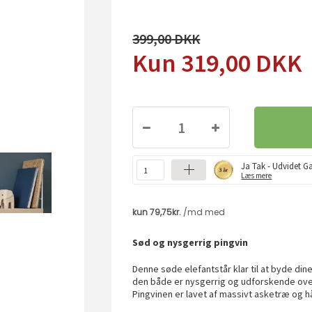
399,00
319,00
DKK
Ja Tak - Udvidet Ga
Læs mere
Sød og nysgerrig pingvin
Denne søde elefantstår klar til at byde din
den både er nysgerrig og udforskende overfo
Pingvinen er lavet af massivt asketræ og h