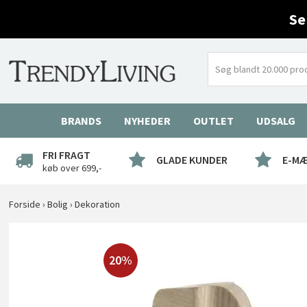
Se
BRANDS
NYHEDER
OUTLET
UDSALG
FRI FRAGT
GLADE KUNDER
E-M
køb over 699,-
Forside
›
Bolig
›
Dekoration
20%