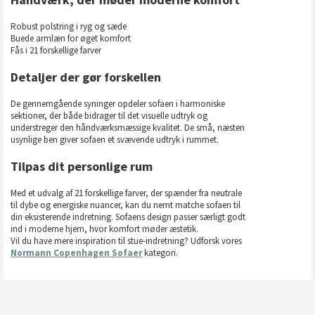
Robust polstring i ryg og sæde
Buede armlæn for øget komfort
Fås i 21 forskellige farver
Detaljer der gør forskellen
De gennemgående syninger opdeler sofaen i harmoniske
sektioner, der både bidrager til det visuelle udtryk og
understreger den håndværksmæssige kvalitet. De små, næsten
usynlige ben giver sofaen et svævende udtryk i rummet.
Tilpas dit personlige rum
Med et udvalg af 21 forskellige farver, der spænder fra neutrale
til dybe og energiske nuancer, kan du nemt matche sofaen til
din eksisterende indretning. Sofaens design passer særligt godt
ind i moderne hjem, hvor komfort møder æstetik.
Vil du have mere inspiration til stue-indretning? Udforsk vores
Normann Copenhagen Sofaer
kategori.