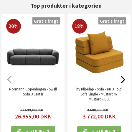
Top produkter i kategorien
Gratis fragt
Gratis fragt
20%
18%
Normann Copenhagen - Swell
by KlipKlap - Sofa - KK 3 Fold
Sofa 3 Seater
Sofa Single - Mustard w.
Mustard - Gul
33.699,00
4.600,00
26.955,00
DKK
3.772,00
DKK
LÆG I KURVEN
LÆG I KURVEN