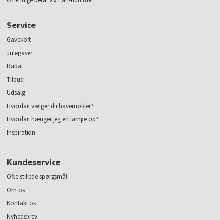
Offentlige betal via Ean-nummer
Service
Gavekort
Julegaver
Rabat
Tilbud
Udsalg
Hvordan vælger du havemøbler?
Hvordan hænger jeg en lampe op?
Inspiration
Kundeservice
Ofte stillede spørgsmål
Om os
Kontakt os
Nyhedsbrev