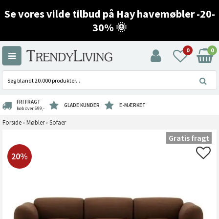
Se vores vilde tilbud på Hay havemøbler -20-
30% 🌞
0
0
FRI FRAGT
GLADE KUNDER
E-MÆRKET
køb over 699,-
Forside
›
Møbler
›
Sofaer
Gratis fragt
20%