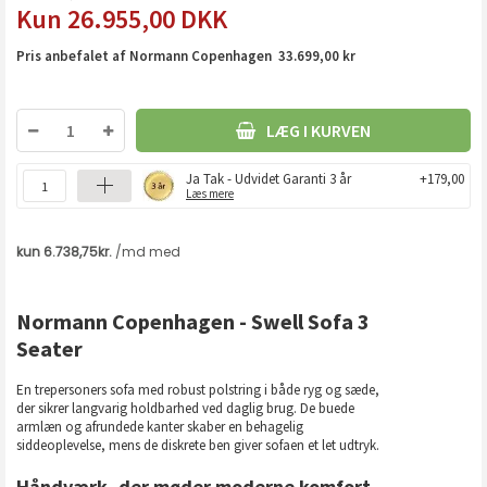
26.955,00
DKK
Pris anbefalet af Normann Copenhagen 33.699,00 kr
LÆG I KURVEN
Ja Tak - Udvidet Garanti 3 år
+179,00
Læs mere
Normann Copenhagen - Swell Sofa 3
Seater
En trepersoners sofa med robust polstring i både ryg og sæde,
der sikrer langvarig holdbarhed ved daglig brug. De buede
armlæn og afrundede kanter skaber en behagelig
siddeoplevelse, mens de diskrete ben giver sofaen et let udtryk.
Håndværk, der møder moderne komfort