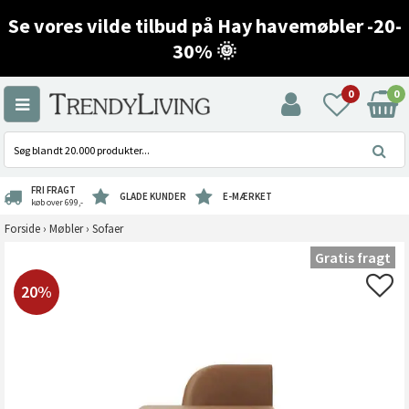
Se vores vilde tilbud på Hay havemøbler -20-
30% 🌞
0
0
FRI FRAGT
GLADE KUNDER
E-MÆRKET
køb over 699,-
Forside
›
Møbler
›
Sofaer
Gratis fragt
20%