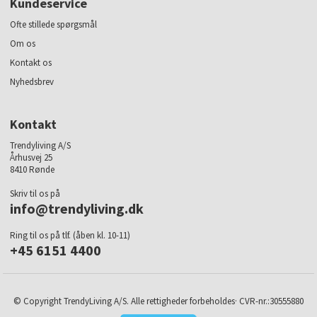
Kundeservice
Ofte stillede spørgsmål
Om os
Kontakt os
Nyhedsbrev
Kontakt
Trendyliving A/S
Århusvej 25
8410 Rønde
Skriv til os på
info@trendyliving.dk
Ring til os på tlf. (åben kl. 10-11)
+45 6151 4400
© Copyright TrendyLiving A/S. Alle rettigheder forbeholdes· CVR-nr.:30555880