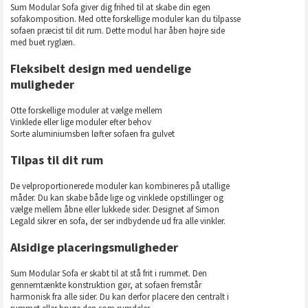
Sum Modular Sofa giver dig frihed til at skabe din egen
sofakomposition. Med otte forskellige moduler kan du tilpasse
sofaen præcist til dit rum. Dette modul har åben højre side
med buet ryglæn.
Fleksibelt design med uendelige
muligheder
Otte forskellige moduler at vælge mellem
Vinklede eller lige moduler efter behov
Sorte aluminiumsben løfter sofaen fra gulvet
Tilpas til dit rum
De velproportionerede moduler kan kombineres på utallige
måder. Du kan skabe både lige og vinklede opstillinger og
vælge mellem åbne eller lukkede sider. Designet af Simon
Legald sikrer en sofa, der ser indbydende ud fra alle vinkler.
Alsidige placeringsmuligheder
Sum Modular Sofa er skabt til at stå frit i rummet. Den
gennemtænkte konstruktion gør, at sofaen fremstår
harmonisk fra alle sider. Du kan derfor placere den centralt i