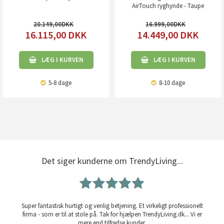
AirTouch ryghynde - Taupe
20.149,00
16.999,00
16.115,00
DKK
14.449,00
DKK
LÆG I KURVEN
LÆG I KURVEN
5-8 dage
8-10 dage
Det siger kunderne om TrendyLiving...
Super fantastisk hurtigt og venlig betjening. Et virkeligt professionelt
firma - som er til at stole på. Tak for hjælpen TrendyLiving.dk... Vi er
mere end tilfredse kunder.