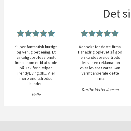
Det s
Super fantastisk hurtigt
Respekt for dette firma.
og venlig betjening. Et
Har aldrig oplevet så god
virkeligt professionelt
en kundeservice trods
firma - som er til at stole
det var en reklamation
på. Tak for hjælpen
over leveret varer. Kan
TrendyLiving.dk... Vi er
varmt anbefale dette
mere end tilfredse
firma.
kunder.
Dorthe Vetter Jensen
Helle