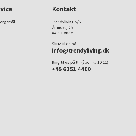
vice
Kontakt
pørgsmål
Trendyliving A/S
Århusvej 25
8410 Rønde
Skriv til os på
info@trendyliving.dk
Ring til os på tlf. (åben kl. 10-11)
+45 6151 4400