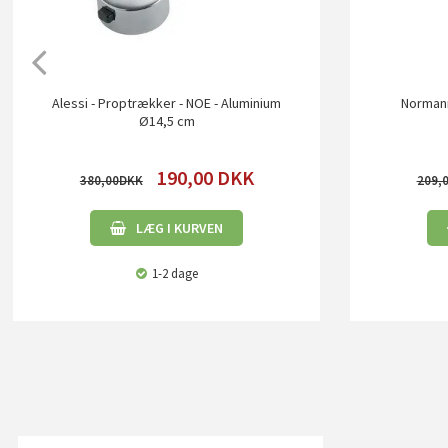
Alessi - Proptrækker - NOE - Aluminium
Normann
Ø14,5 cm
190,00
DKK
380,00
209,
LÆG I KURVEN
1-2 dage