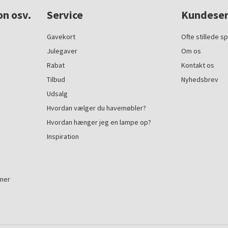
on osv.
Service
Kundeser
Gavekort
Ofte stillede s
Julegaver
Om os
Rabat
Kontakt os
Tilbud
Nyhedsbrev
Udsalg
Hvordan vælger du havemøbler?
Hvordan hænger jeg en lampe op?
Inspiration
mmer