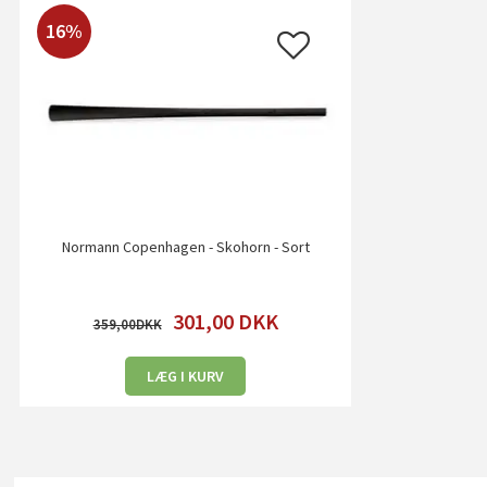
16%
Normann Copenhagen - Skohorn - Sort
301,00
DKK
359,00
LÆG I KURV