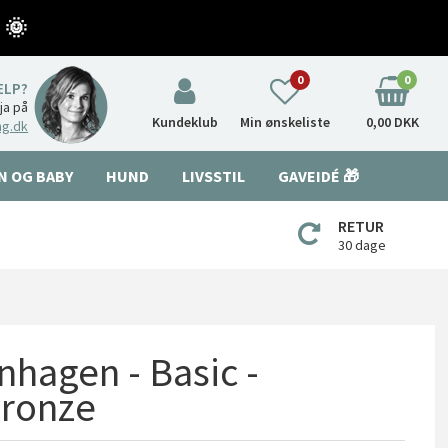
 🌞
0
0
ÆLP?
nja på
Kundeklub
Min ønskeliste
0,00 DKK
ng.dk
N OG BABY
HUND
LIVSSTIL
GAVEIDÉ 🎁
RETUR
30 dage
hagen - Basic -
bronze