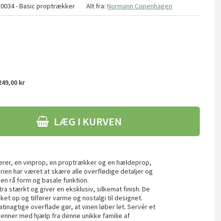
30034 - Basic proptrækker
Alt fra:
Normann Copenhagen
49,00 kr
LÆG I KURVEN
skærer, en vinprop, en proptrækker og en hældeprop,
rien har været at skære alle overflødige detaljer og
en rå form og basale funktion.
a stærkt og giver en eksklusiv, silkemat finish. De
et op og tilfører varme og nostalgi til designet.
tinagtige overflade gør, at vinen løber let. Servér et
venner med hjælp fra denne unikke familie af