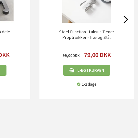
3 dele
Steel-Function - Luksus Tjener
Proptrækker - Træ og Stål
DKK
79,00
DKK
99,00
N
LÆG I KURVEN
1-2 dage