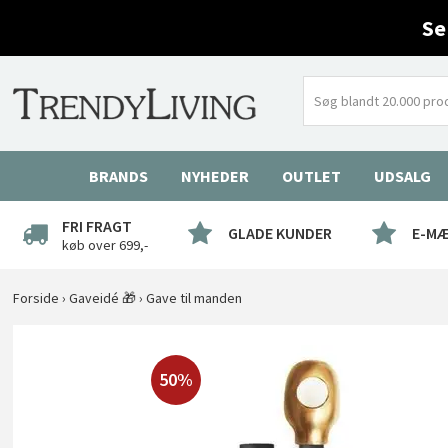
Se
BRANDS
NYHEDER
OUTLET
UDSALG
FRI FRAGT
GLADE KUNDER
E-M
køb over 699,-
Forside
›
Gaveidé 🎁
›
Gave til manden
50%