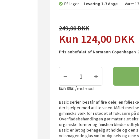
På lager
Levering
1-3 dage
Vare:
1
249,00
124,00
DKK
Pris anbefalet af Normann Copenhagen 2
Basic serien består af fire dele; en folie
der hjælper med at ilte vinen. Målet med se
gimmicks væk for i stedet at fokusere på d
Overfladebehandlingen gør materialet ekstr
organiske former og finishen bløder udtrykk
Basic er let og behagelig at holde og den sa
velsmagende glas vin for dig selv og dine 