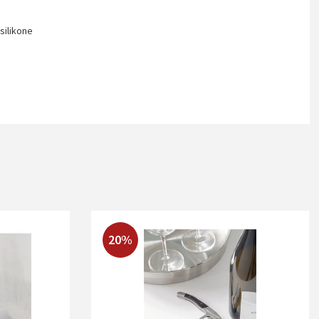
 silikone
20%