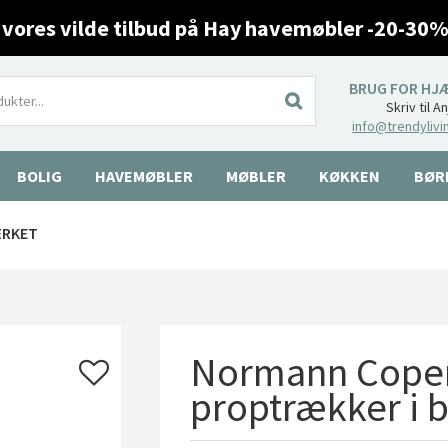
 vores vilde tilbud på Hay havemøbler -20-30%
BRUG FOR HJ
Skriv til A
info@trendylivi
BOLIG
HAVEMØBLER
MØBLER
KØKKEN
BØR
ÆRKET
Normann Copen
proptrækker i 