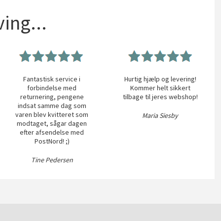
ing...
Fantastisk service i
Hurtig hjælp og levering!
forbindelse med
Kommer helt sikkert
returnering, pengene
tilbage til jeres webshop!
indsat samme dag som
varen blev kvitteret som
Maria Siesby
modtaget, sågar dagen
efter afsendelse med
PostNord! ;)
Tine Pedersen