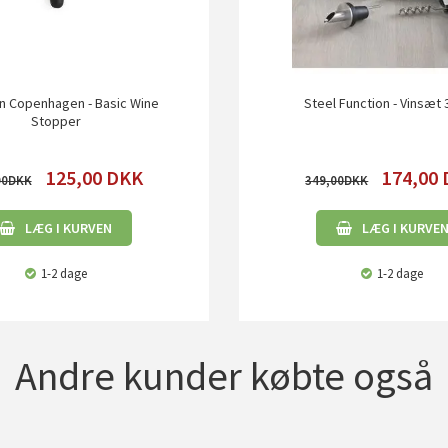
 Copenhagen - Basic Wine
Steel Function - Vinsæt 
Stopper
125,00
DKK
174,00
00
349,00
LÆG I KURVEN
LÆG I KURVE
1-2 dage
1-2 dage
Andre kunder købte også