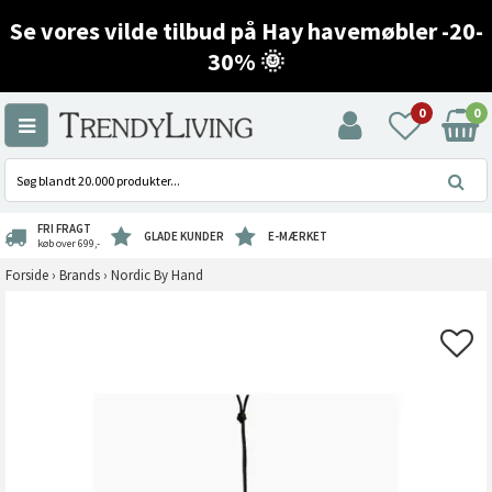
Se vores vilde tilbud på Hay havemøbler -20-
30% 🌞
0
0
FRI FRAGT
GLADE KUNDER
E-MÆRKET
køb over 699,-
Forside
›
Brands
›
Nordic By Hand