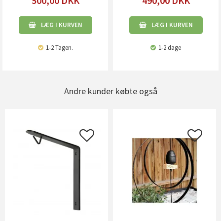
500,00
DKK
490,00
DKK
LÆG I KURVEN
LÆG I KURVEN
1-2 Tagen.
1-2 dage
Andre kunder købte også