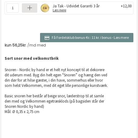
Ja Tak - Udvidet Garanti 3 år
+12,00
Læs mere
Få Fordelsklub bonus-Kr.:
11 kr. i bonus
-
Læs mere
Sort snor med velkomstbrik
Snoren - Nordic by hand er et helt nyt koncept til at dekorere
dit uderum med. Byg din helt egen "Snoren” og hæng den ved
din dør for at hilse gæster, i din have, sommerhus eller hvor
som helst Velkommen, med dit eget lille personlige kunstværk.
Basic snoren her består af beige snor, læderstrop til at samle
den med og Velkommen egetræsklods (på bagsiden står der
Snoren Nordic by hand)
Mål: Ø 0,35 x 2,75 cm