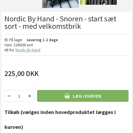
Nordic By Hand - Snoren - start sæt
sort - med velkomstbrik
På lager
Levering
1-2 dage
Vare:
1100100 sort
Alt fra:
Nordic By Hand
225,00
DKK
LÆG I KURVEN
Tilkøb
(vælges inden hovedproduktet lægges i
kurven)