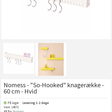
Nomess - "So-Hooked" knagerække -
60 cm - Hvid
På lager
Levering
1-2 dage
Vare:
14071
Alt fra:
Nomess