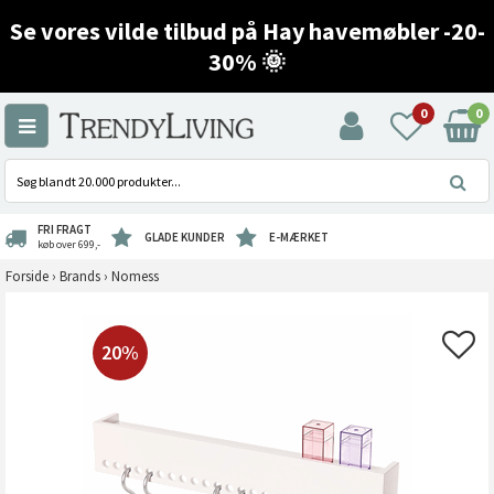
Se vores vilde tilbud på Hay havemøbler -20-
30% 🌞
0
0
FRI FRAGT
GLADE KUNDER
E-MÆRKET
køb over 699,-
Forside
›
Brands
›
Nomess
20%