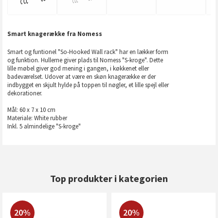
Smart knagerække fra Nomess
Smart og funtionel "So-Hooked Wall rack" har en lækker form
og funktion. Hullerne giver plads til Nomess "S-kroge". Dette
lille møbel giver god mening i gangen, i køkkenet eller
badeværelset. Udover at være en skøn knagerække er der
indbygget en skjult hylde på toppen til nøgler, et lille spejl eller
dekorationer.
Mål: 60 x 7 x 10 cm
Materiale: White rubber
Inkl. 5 almindelige "S-kroge"
Top produkter i kategorien
20%
20%