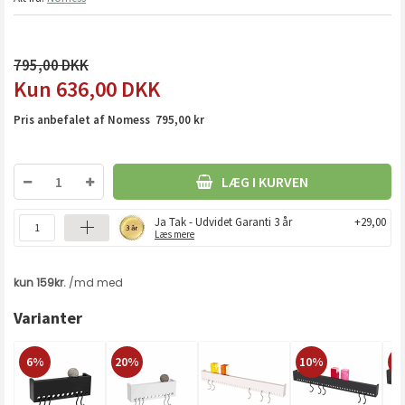
795,00
636,00
DKK
Pris anbefalet af Nomess 795,00 kr
LÆG I KURVEN
Ja Tak - Udvidet Garanti 3 år
+29,00
Læs mere
Varianter
6%
20%
10%
2