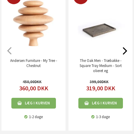
Andersen Furniture - My Tree -
The Oak Men - Træbakke -
Chestnut
Square Tray Medium - Sort
olieret eg
450,00
399,00
360,00
DKK
319,00
DKK
LÆG I KURVEN
LÆG I KURVEN
1-2 dage
1-3 dage