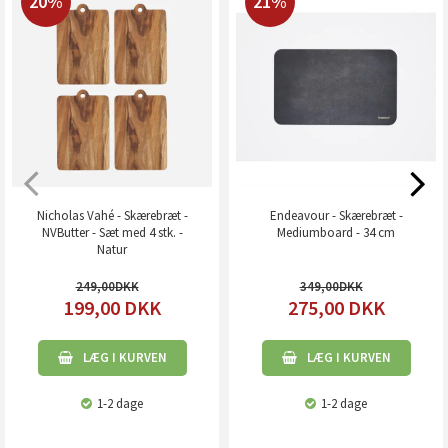
20%
21%
Nicholas Vahé - Skærebræt -
Endeavour - Skærebræt -
NVButter - Sæt med 4 stk. -
Mediumboard - 34 cm
Natur
249,00
349,00
199,00
DKK
275,00
DKK
LÆG I KURVEN
LÆG I KURVEN
1-2 dage
1-2 dage