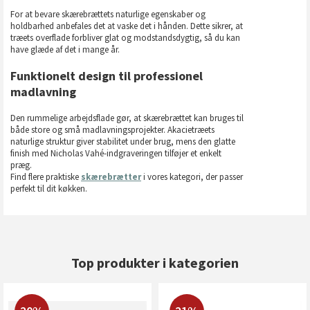
For at bevare skærebrættets naturlige egenskaber og
holdbarhed anbefales det at vaske det i hånden. Dette sikrer, at
træets overflade forbliver glat og modstandsdygtig, så du kan
have glæde af det i mange år.
Funktionelt design til professionel
madlavning
Den rummelige arbejdsflade gør, at skærebrættet kan bruges til
både store og små madlavningsprojekter. Akacietræets
naturlige struktur giver stabilitet under brug, mens den glatte
finish med Nicholas Vahé-indgraveringen tilføjer et enkelt
præg.
Find flere praktiske
skærebrætter
i vores kategori, der passer
perfekt til dit køkken.
Top produkter i kategorien