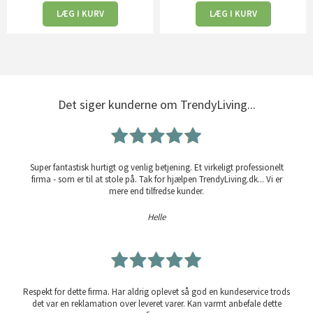
LÆG I KURV
LÆG I KURV
Det siger kunderne om TrendyLiving...
Super fantastisk hurtigt og venlig betjening. Et virkeligt professionelt
firma - som er til at stole på. Tak for hjælpen TrendyLiving.dk... Vi er
mere end tilfredse kunder.
Helle
Respekt for dette firma. Har aldrig oplevet så god en kundeservice trods
det var en reklamation over leveret varer. Kan varmt anbefale dette