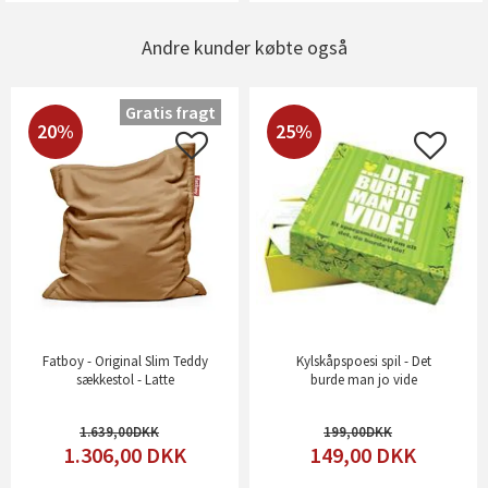
Andre kunder købte også
Gratis fragt
20%
25%
Fatboy - Original Slim Teddy
Kylskåpspoesi spil - Det
sækkestol - Latte
burde man jo vide
1.639,00
199,00
1.306,00
DKK
149,00
DKK