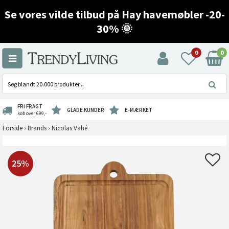
Se vores vilde tilbud på Hay havemøbler -20-
30% 🌞
0
0
FRI FRAGT
GLADE KUNDER
E-MÆRKET
køb over 699,-
Forside
›
Brands
›
Nicolas Vahé
25%