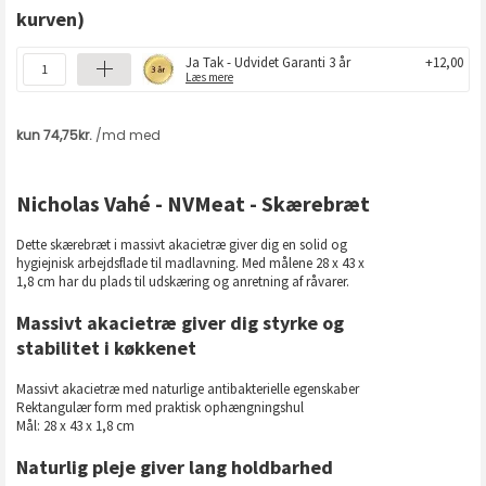
kurven)
Ja Tak - Udvidet Garanti 3 år
+12,00
Læs mere
Nicholas Vahé - NVMeat - Skærebræt
Dette skærebræt i massivt akacietræ giver dig en solid og
hygiejnisk arbejdsflade til madlavning. Med målene 28 x 43 x
1,8 cm har du plads til udskæring og anretning af råvarer.
Massivt akacietræ giver dig styrke og
stabilitet i køkkenet
Massivt akacietræ med naturlige antibakterielle egenskaber
Rektangulær form med praktisk ophængningshul
Mål: 28 x 43 x 1,8 cm
Naturlig pleje giver lang holdbarhed