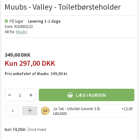
Muubs - Valley - Toiletbørsteholder
På lager
Levering
1-2 dage
Vare:
9210002122
Alt fra:
Muubs
349,00
297,00
DKK
Pris anbefalet af Muubs 349,00 kr
LÆG I KURVEN
Ja Tak - Udvidet Garanti 3 år
+12,00
Læs mere