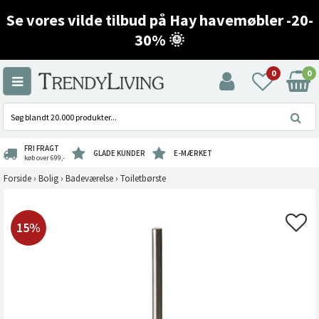
Se vores vilde tilbud på Hay havemøbler -20-
30% 🌞
0
0
FRI FRAGT
GLADE KUNDER
E-MÆRKET
køb over 699,-
Forside
›
Bolig
›
Badeværelse
›
Toiletbørste
15%