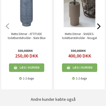
Mette Ditmer - ATTITUDE
Mette Ditmer - SHADES-
toiletbørsteholder - Slate Blue
toiletbørsteholder - Nougat
500,00
500,00
250,00
DKK
400,00
DKK
LÆG I KURVEN
LÆG I KURVEN
1-2 dage
1-2 dage
Andre kunder købte også