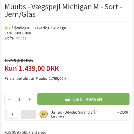
Muubs - Vægspejl Michigan M - Sort -
Jern/Glas
På fjernlager
Levering
5-8 dage
Vare:
9500001001
Alt fra:
Muubs
1.799,00
1.439,00
DKK
Pris anbefalet af Muubs 1.799,00 kr
LÆG I KURVEN
Ja Tak - Udvidet Garanti 3 år
+69,00
Læs mere