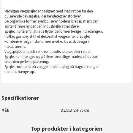
Michigan vægspejlet er designet med inspiration fra den
pulserende bevægelse, der kendetegner storbyen.
De organiske former symboliserer flodens breder, mens den
sorte ramme hylder den industrielle atmosfære.
Spejlet inviterer til at lade flydende former berige indretningen,
hvilket gør spejlet til et dekorativt vægelement. Spejlet
kombinerer organiske former med et klassisk design i
metalramme.
Vægspejlet er ideelt i entreen, badeværelset eller i stuen.
Spejlet kan hænges op på flere forskellige måder, så du kan
finde den perfekte placering.
Spejlet monteres på væggen med beslag på bagsiden og er
nemt at hænge op.
Specifikationer
Mål
D1,5xB72xH70 cm
Top produkter i kategorien