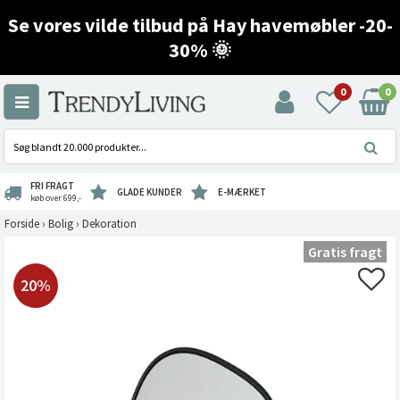
Se vores vilde tilbud på Hay havemøbler -20-
30% 🌞
0
0
FRI FRAGT
GLADE KUNDER
E-MÆRKET
køb over 699,-
Forside
›
Bolig
›
Dekoration
Gratis fragt
20%