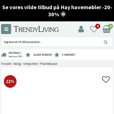
Se vores vilde tilbud på Hay havemøbler -20-
30% 🌞
0
0
FRI FRAGT
GLADE KUNDER
E-MÆRKET
køb over 699,-
Forside
›
Bolig
›
Urtepotter / Plantekasser
22%