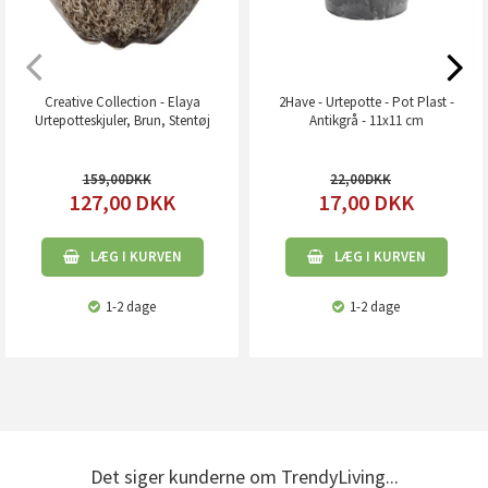
Creative Collection - Elaya
2Have - Urtepotte - Pot Plast -
Urtepotteskjuler, Brun, Stentøj
Antikgrå - 11x11 cm
159,00
22,00
127,00
DKK
17,00
DKK
LÆG I KURVEN
LÆG I KURVEN
1-2 dage
1-2 dage
Det siger kunderne om TrendyLiving...