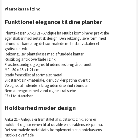
Plantekasse i zinc
Funktionel elegance til dine planter
Plantekassen Anku 21 - Antique fra Muubs kombinerer praktiske
egenskaber med æstetisk design. Den rektangulære form med
afrundede kanter og det sortmalede metalstativ skaber et
grafisk udtryk.
Rektangulær plantekasse med afrundede kanter
Rustik og antik overflade i zink
Frostbestandig og egnet til udendørs brug året rundt
Mål: 50 x 15 x H21 cm
Stativ fremstillet af sortmalet metal
Slidstærkt zinkmateriale, der udvikler patina over tid
Velegnet til indendørs brug uden drænhul i bunden
Nem at rengøre med vand og neutral sæbe
Fås i to størrelser
Holdbarhed møder design
Anku 21 - Antique er fremstillet af slidstærkt zink, som er
holdbart og har evnen til at udvikle en karakteristisk patina.
Det sortmalede metalstativ komplementerer plantekassens
rustikke overflade.