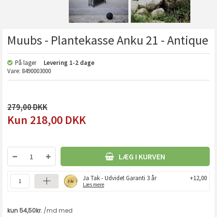
Muubs - Plantekasse Anku 21 - Antique
På lager
Levering
1-2 dage
Vare:
8490003000
279,00
218,00
DKK
LÆG I KURVEN
Ja Tak - Udvidet Garanti 3 år
+12,00
Læs mere