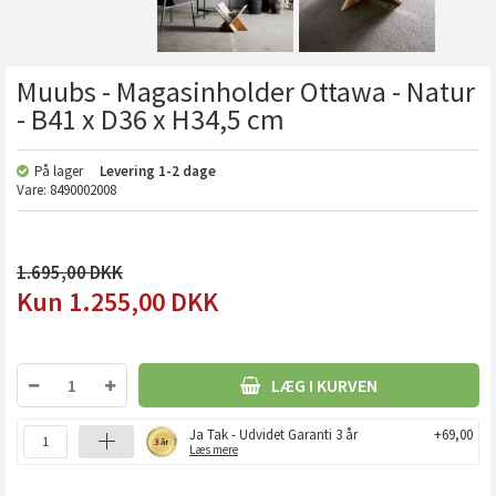
Muubs - Magasinholder Ottawa - Natur
- B41 x D36 x H34,5 cm
På lager
Levering
1-2 dage
Vare:
8490002008
1.695,00
1.255,00
DKK
LÆG I KURVEN
Ja Tak - Udvidet Garanti 3 år
+69,00
Læs mere