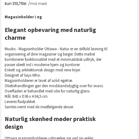
Magasinholder i eg
Elegant opbevaring med naturlig
charme
Muubs - Magasinholder Ottawa - Natur er en stilfuld løsning til
organisering af dine magasiner og bøger. Dette møbel
kombinerer funktionalitet med et minimalistisk udtryk, der
passer ideelt ind i moderne hjem og kontorer.
Enkelt og arkitektonisk design med rene linjer.
Designet af Says Who.
Magasinholderen er lavet af solid egetræ.
Oliebehandlingen gør den modstandsdygtig over for snavs.
Overfladen er behandlet med olie for naturlig glans.
Mål: B41 x D36 x H34,5 cm.
Leveres fladpakket.
Samles nemt med de medfølgende skruer.
Naturlig skønhed møder praktisk
design
Ottawa magasinholderen udmærker sig ved sin enkle