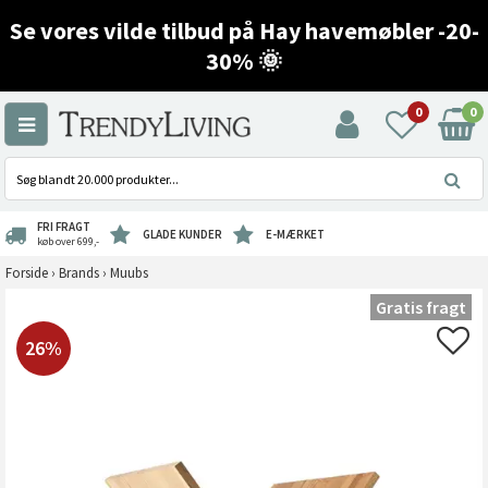
Se vores vilde tilbud på Hay havemøbler -20-
30% 🌞
0
0
FRI FRAGT
GLADE KUNDER
E-MÆRKET
køb over 699,-
Forside
›
Brands
›
Muubs
Gratis fragt
26%