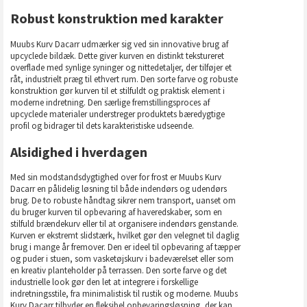
Robust konstruktion med karakter
Muubs Kurv Dacarr udmærker sig ved sin innovative brug af
upcyclede bildæk. Dette giver kurven en distinkt tekstureret
overflade med synlige syninger og nittedetaljer, der tilføjer et
råt, industrielt præg til ethvert rum. Den sorte farve og robuste
konstruktion gør kurven til et stilfuldt og praktisk element i
moderne indretning. Den særlige fremstillingsproces af
upcyclede materialer understreger produktets bæredygtige
profil og bidrager til dets karakteristiske udseende.
Alsidighed i hverdagen
Med sin modstandsdygtighed over for frost er Muubs Kurv
Dacarr en pålidelig løsning til både indendørs og udendørs
brug. De to robuste håndtag sikrer nem transport, uanset om
du bruger kurven til opbevaring af haveredskaber, som en
stilfuld brændekurv eller til at organisere indendørs genstande.
Kurven er ekstremt slidstærk, hvilket gør den velegnet til daglig
brug i mange år fremover. Den er ideel til opbevaring af tæpper
og puder i stuen, som vasketøjskurv i badeværelset eller som
en kreativ planteholder på terrassen. Den sorte farve og det
industrielle look gør den let at integrere i forskellige
indretningsstile, fra minimalistisk til rustik og moderne. Muubs
Kurv Dacarr tilbyder en fleksibel opbevaringsløsning, der kan