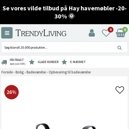
Se vores vilde tilbud på Hay havemøbler -20-
30% 🌞
0
0
FRI FRAGT
GLADE KUNDER
E-MÆRKET
køb over 699,-
Forside
›
Bolig
›
Badeværelse
›
Opbevaring til badeværelse
26%