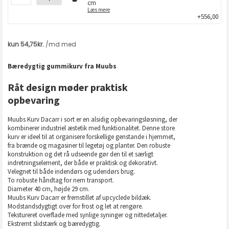
cm
Læs mere
+556,00
Bæredygtig gummikurv fra Muubs
Råt design møder praktisk
opbevaring
Muubs Kurv Dacarr i sort er en alsidig opbevaringsløsning, der
kombinerer industriel æstetik med funktionalitet. Denne store
kurv er ideel til at organisere forskellige genstande i hjemmet,
fra brænde og magasiner til legetøj og planter. Den robuste
konstruktion og det rå udseende gør den til et særligt
indretningselement, der både er praktisk og dekorativt.
Velegnet til både indendørs og udendørs brug.
To robuste håndtag for nem transport.
Diameter 40 cm, højde 29 cm.
Muubs Kurv Dacarr er fremstillet af upcyclede bildæk.
Modstandsdygtigt over for frost og let at rengøre.
Tekstureret overflade med synlige syninger og nittedetaljer.
Ekstremt slidstærk og bæredygtig.