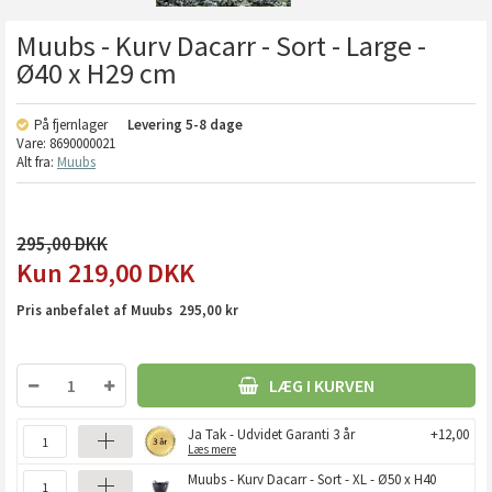
Muubs - Kurv Dacarr - Sort - Large -
Ø40 x H29 cm
På fjernlager
Levering
5-8 dage
Vare:
8690000021
Alt fra:
Muubs
295,00
219,00
DKK
Pris anbefalet af Muubs 295,00 kr
LÆG I KURVEN
Ja Tak - Udvidet Garanti 3 år
+12,00
Læs mere
Muubs - Kurv Dacarr - Sort - XL - Ø50 x H40