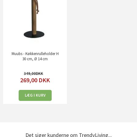
Muubs - Køkkenrulleholder H
30 cm, Ø 14 cm
349,00
269,00
DKK
LÆG I KURV
Det siger kunderne om TrendyLiving...