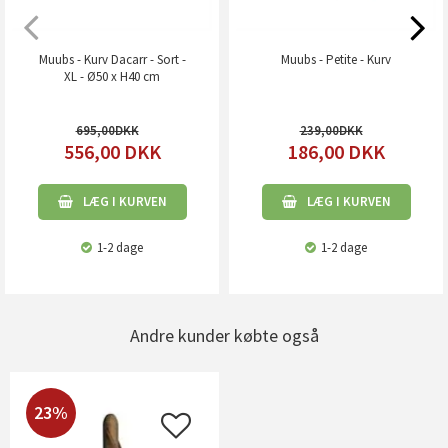
Muubs - Kurv Dacarr - Sort -
Muubs - Petite - Kurv
XL - Ø50 x H40 cm
695,00
239,00
556,00
DKK
186,00
DKK
LÆG I KURVEN
LÆG I KURVEN
1-2 dage
1-2 dage
Andre kunder købte også
23%