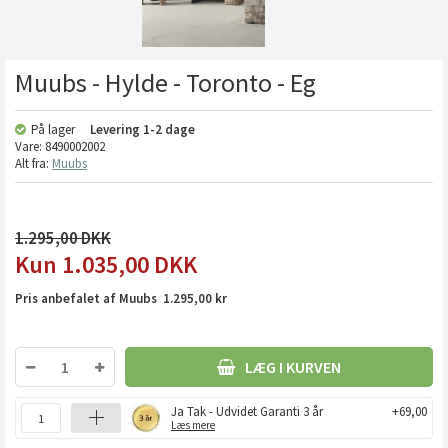
Muubs - Hylde - Toronto - Eg
På lager
Levering
1-2 dage
Vare:
8490002002
Alt fra:
Muubs
1.295,00
1.035,00
DKK
Pris anbefalet af Muubs 1.295,00 kr
LÆG I KURVEN
Ja Tak - Udvidet Garanti 3 år
+69,00
Læs mere