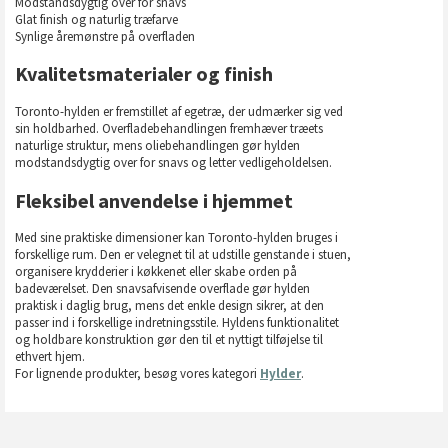
Modstandsdygtig over for snavs
Glat finish og naturlig træfarve
Synlige åremønstre på overfladen
Kvalitetsmaterialer og finish
Toronto-hylden er fremstillet af egetræ, der udmærker sig ved
sin holdbarhed. Overfladebehandlingen fremhæver træets
naturlige struktur, mens oliebehandlingen gør hylden
modstandsdygtig over for snavs og letter vedligeholdelsen.
Fleksibel anvendelse i hjemmet
Med sine praktiske dimensioner kan Toronto-hylden bruges i
forskellige rum. Den er velegnet til at udstille genstande i stuen,
organisere krydderier i køkkenet eller skabe orden på
badeværelset. Den snavsafvisende overflade gør hylden
praktisk i daglig brug, mens det enkle design sikrer, at den
passer ind i forskellige indretningsstile. Hyldens funktionalitet
og holdbare konstruktion gør den til et nyttigt tilføjelse til
ethvert hjem.
For lignende produkter, besøg vores kategori
Hylder
.