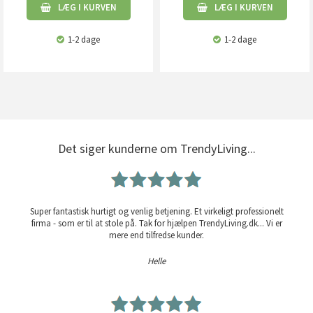
LÆG I KURVEN
LÆG I KURVEN
1-2 dage
1-2 dage
Det siger kunderne om TrendyLiving...
Super fantastisk hurtigt og venlig betjening. Et virkeligt professionelt
firma - som er til at stole på. Tak for hjælpen TrendyLiving.dk... Vi er
mere end tilfredse kunder.
Helle