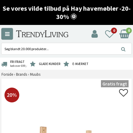
Se vores vilde tilbud på Hay havemøbler -20-
30% 🌞
0
0
FRI FRAGT
GLADE KUNDER
E-MÆRKET
køb over 699,-
Forside
›
Brands
›
Muubs
Gratis fragt
20%