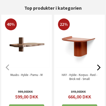
Top produkter i kategorien
40%
22%
Muubs - Hylde - Pamu - M
HAY - Hylde - Korpus - Rød -
Brick red - Small
999,00
849,00
599,00
DKK
666,00
DKK