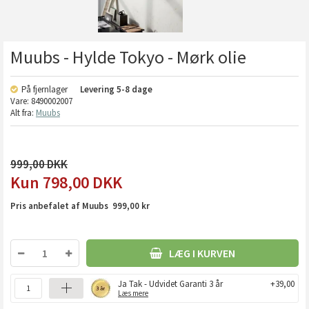
Muubs - Hylde Tokyo - Mørk olie
På fjernlager
Levering
5-8 dage
Vare:
8490002007
Alt fra:
Muubs
999,00
798,00
DKK
Pris anbefalet af Muubs 999,00 kr
LÆG I KURVEN
Ja Tak - Udvidet Garanti 3 år
+39,00
Læs mere