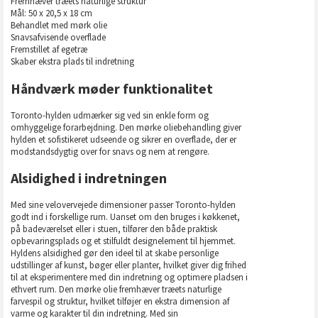
Fremhæver træets naturlige struktur
Mål: 50 x 20,5 x 18 cm
Behandlet med mørk olie
Snavsafvisende overflade
Fremstillet af egetræ
Skaber ekstra plads til indretning
Håndværk møder funktionalitet
Toronto-hylden udmærker sig ved sin enkle form og
omhyggelige forarbejdning. Den mørke oliebehandling giver
hylden et sofistikeret udseende og sikrer en overflade, der er
modstandsdygtig over for snavs og nem at rengøre.
Alsidighed i indretningen
Med sine velovervejede dimensioner passer Toronto-hylden
godt ind i forskellige rum. Uanset om den bruges i køkkenet,
på badeværelset eller i stuen, tilfører den både praktisk
opbevaringsplads og et stilfuldt designelement til hjemmet.
Hyldens alsidighed gør den ideel til at skabe personlige
udstillinger af kunst, bøger eller planter, hvilket giver dig frihed
til at eksperimentere med din indretning og optimere pladsen i
ethvert rum. Den mørke olie fremhæver træets naturlige
farvespil og struktur, hvilket tilføjer en ekstra dimension af
varme og karakter til din indretning. Med sin