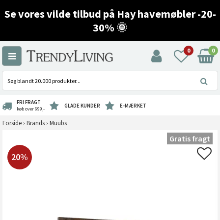
Se vores vilde tilbud på Hay havemøbler -20-
30% 🌞
0
0
FRI FRAGT
GLADE KUNDER
E-MÆRKET
køb over 699,-
Forside
›
Brands
›
Muubs
Gratis fragt
20%