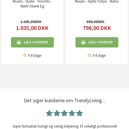
Muubs - Hylde - Toronto -
Muubs - Hylde Tokyo - Natur
Mørk Olieret Eg
1.295,00
999,00
1.035,00
DKK
798,00
DKK
LÆG I KURVEN
LÆG I KURVEN
5-8 dage
5-8 dage
Det siger kunderne om TrendyLiving...
Super fantastisk hurtigt og venlig betjening. Et virkeligt professionelt