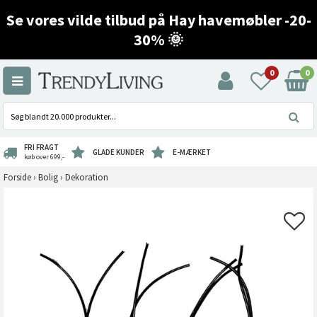
Se vores vilde tilbud på Hay havemøbler -20-
30% 🌞
0
0
FRI FRAGT
GLADE KUNDER
E-MÆRKET
køb over 699,-
Forside
›
Bolig
›
Dekoration