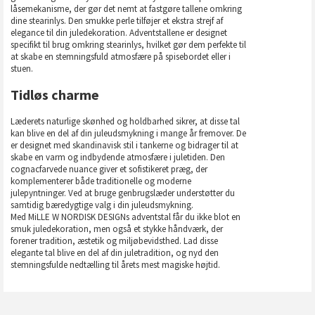
låsemekanisme, der gør det nemt at fastgøre tallene omkring
dine stearinlys. Den smukke perle tilføjer et ekstra strejf af
elegance til din juledekoration. Adventstallene er designet
specifikt til brug omkring stearinlys, hvilket gør dem perfekte til
at skabe en stemningsfuld atmosfære på spisebordet eller i
stuen.
Tidløs charme
Læderets naturlige skønhed og holdbarhed sikrer, at disse tal
kan blive en del af din juleudsmykning i mange år fremover. De
er designet med skandinavisk stil i tankerne og bidrager til at
skabe en varm og indbydende atmosfære i juletiden. Den
cognacfarvede nuance giver et sofistikeret præg, der
komplementerer både traditionelle og moderne
julepyntninger. Ved at bruge genbrugslæder understøtter du
samtidig bæredygtige valg i din juleudsmykning.
Med MiLLE W NORDISK DESIGNs adventstal får du ikke blot en
smuk juledekoration, men også et stykke håndværk, der
forener tradition, æstetik og miljøbevidsthed. Lad disse
elegante tal blive en del af din juletradition, og nyd den
stemningsfulde nedtælling til årets mest magiske højtid.