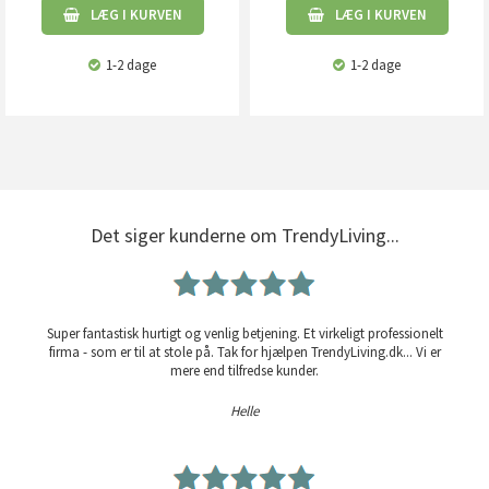
LÆG I KURVEN
LÆG I KURVEN
1-2 dage
1-2 dage
Det siger kunderne om TrendyLiving...
Super fantastisk hurtigt og venlig betjening. Et virkeligt professionelt
firma - som er til at stole på. Tak for hjælpen TrendyLiving.dk... Vi er
mere end tilfredse kunder.
Helle