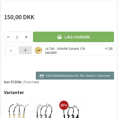
150,00
DKK
LÆG I KURVEN
Ja Tak - Udvidet Garanti 3 år
+7,00
Læs mere
Få Fordelsklub bonus-Kr.:
8 kr. i bonus
-
Læs mere
Varianter
25%