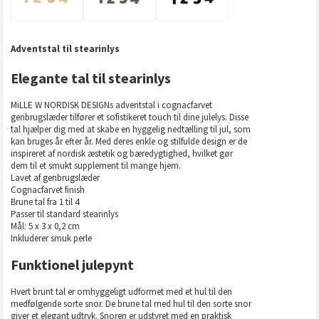
Adventstal til stearinlys
Elegante tal til stearinlys
MiLLE W NORDISK DESIGNs adventstal i cognacfarvet
genbrugslæder tilfører et sofistikeret touch til dine julelys. Disse
tal hjælper dig med at skabe en hyggelig nedtælling til jul, som
kan bruges år efter år. Med deres enkle og stilfulde design er de
inspireret af nordisk æstetik og bæredygtighed, hvilket gør
dem til et smukt supplement til mange hjem.
Lavet af genbrugslæder
Cognacfarvet finish
Brune tal fra 1 til 4
Passer til standard stearinlys
Mål: 5 x 3 x 0,2 cm
Inkluderer smuk perle
Funktionel julepynt
Hvert brunt tal er omhyggeligt udformet med et hul til den
medfølgende sorte snor. De brune tal med hul til den sorte snor
giver et elegant udtryk. Snoren er udstyret med en praktisk