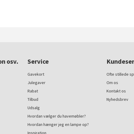
on osv.
Service
Kundeser
Gavekort
Ofte stillede s
Julegaver
Om os
Rabat
Kontakt os
Tilbud
Nyhedsbrev
Udsalg
Hvordan vælger du havemøbler?
Hvordan hænger jeg en lampe op?
Inspiration