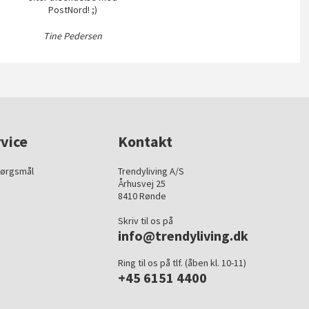
PostNord! ;)
Tine Pedersen
vice
Kontakt
pørgsmål
Trendyliving A/S
Århusvej 25
8410 Rønde
Skriv til os på
info@trendyliving.dk
Ring til os på tlf. (åben kl. 10-11)
+45 6151 4400