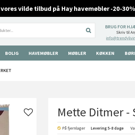
 vores vilde tilbud på Hay havemøbler -20-30%
BRUG FOR HJ
Skriv til A
info@trendylivi
BOLIG
HAVEMØBLER
MØBLER
KØKKEN
BØR
ÆRKET
Mette Ditmer -
På fjernlager
Levering
5-8 dage
Va