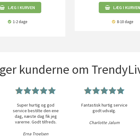
LÆG I KURVEN
LÆG I KURVE
1-2 dage
8-10 dage
iger kunderne om TrendyLiv
Super hurtig og god
Fantastisk hurtig service
service bestilte den ene
godt udvalg.
dag, næste dag fik jeg
varerne. Godt tilfreds.
Charlotte Jalum
Erna Troelsen