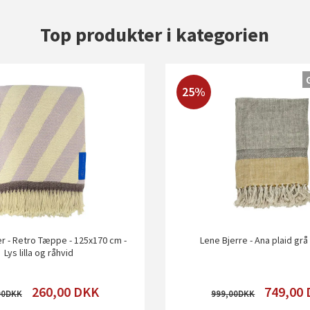
Top produkter i kategorien
25%
r - Retro Tæppe - 125x170 cm -
Lene Bjerre - Ana plaid gr
Lys lilla og råhvid
260,00
DKK
749,00
00
999,00