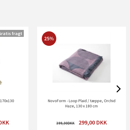
Gratis fragt
25%
å 170x130
NovoForm - Loop Plaid / tæppe, Orchid
Haze, 130 x 180 cm
DKK
299,00
DKK
399,00