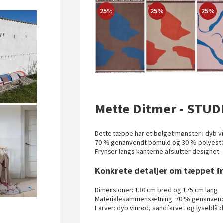
25%
25%
25%
Mette Ditmer - STUD
Dette tæppe har et bølget mønster i dyb vi
70 % genanvendt bomuld og 30 % polyester,
Frynser langs kanterne afslutter designet.
Konkrete detaljer om tæppet f
Dimensioner: 130 cm bred og 175 cm lang
Materialesammensætning: 70 % genanvend
Farver: dyb vinrød, sandfarvet og lyseblå d