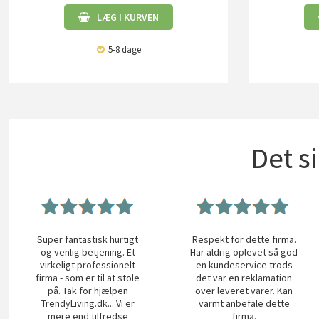
LÆG I KURVEN
5-8 dage
Det s
Super fantastisk hurtigt
Respekt for dette firma.
og venlig betjening. Et
Har aldrig oplevet så god
virkeligt professionelt
en kundeservice trods
firma - som er til at stole
det var en reklamation
på. Tak for hjælpen
over leveret varer. Kan
TrendyLiving.dk... Vi er
varmt anbefale dette
mere end tilfredse
firma.