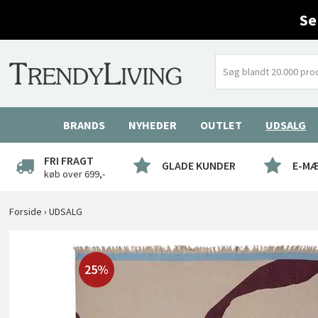
Se
BRANDS
NYHEDER
OUTLET
UDSALG
FRI FRAGT
GLADE KUNDER
E-M
køb over 699,-
Forside
›
UDSALG
25%