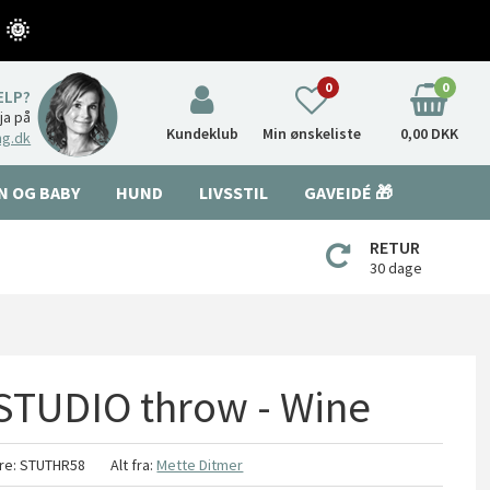
 🌞
0
0
ÆLP?
nja på
Kundeklub
Min ønskeliste
0,00 DKK
ng.dk
N OG BABY
HUND
LIVSSTIL
GAVEIDÉ 🎁
RETUR
30 dage
 STUDIO throw - Wine
re:
STUTHR58
Alt fra:
Mette Ditmer