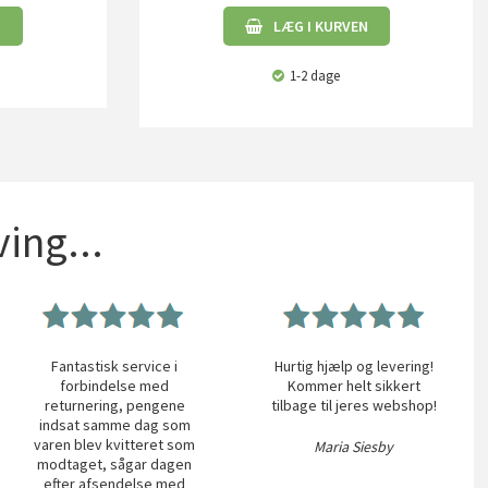
N
LÆG I KURVEN
1-2 dage
ing...
Fantastisk service i
Hurtig hjælp og levering!
forbindelse med
Kommer helt sikkert
returnering, pengene
tilbage til jeres webshop!
indsat samme dag som
varen blev kvitteret som
Maria Siesby
modtaget, sågar dagen
efter afsendelse med