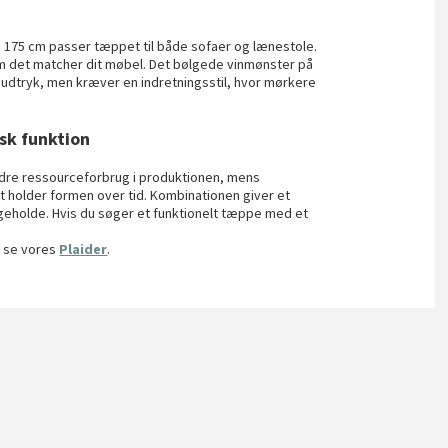
175 cm passer tæppet til både sofaer og lænestole.
m det matcher dit møbel. Det bølgede vinmønster på
udtryk, men kræver en indretningsstil, hvor mørkere
sk funktion
re ressourceforbrug i produktionen, mens
t holder formen over tid. Kombinationen giver et
geholde. Hvis du søger et funktionelt tæppe med et
u se vores
Plaider
.