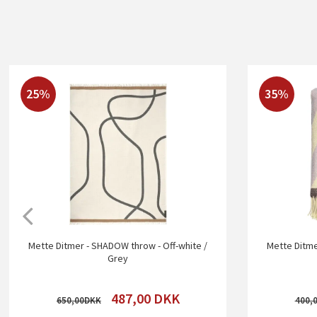
25%
35%
Mette Ditmer - SHADOW throw - Off-white /
Mette Ditme
Grey
487,00
DKK
650,00
400,