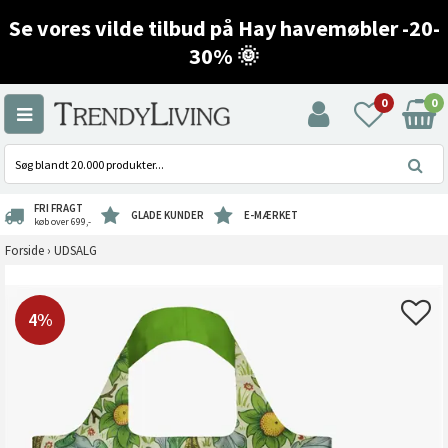
Se vores vilde tilbud på Hay havemøbler -20-
30% 🌞
0
0
FRI FRAGT
GLADE KUNDER
E-MÆRKET
køb over 699,-
Forside
›
UDSALG
4%