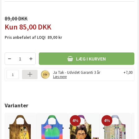
89,00
85,00
DKK
Pris anbefalet af LOQI 89,00 kr
LÆG I KURVEN
Ja Tak - Udvidet Garanti 3 år
+7,00
Læs mere
Varianter
4%
4%