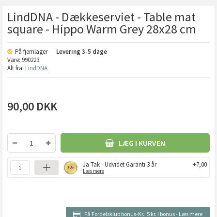
LindDNA - Dækkeserviet - Table mat
square - Hippo Warm Grey 28x28 cm
På fjernlager
Levering
3-5 dage
Vare:
990223
Alt fra:
LindDNA
90,00
DKK
LÆG I KURVEN
Ja Tak - Udvidet Garanti 3 år
+7,00
Læs mere
Få Fordelsklub bonus-Kr.:
5 kr. i bonus
-
Læs mere