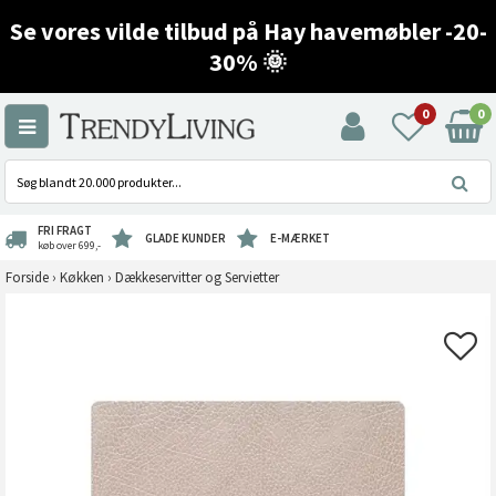
Se vores vilde tilbud på Hay havemøbler -20-
30% 🌞
0
0
FRI FRAGT
GLADE KUNDER
E-MÆRKET
køb over 699,-
Forside
›
Køkken
›
Dækkeservitter og Servietter